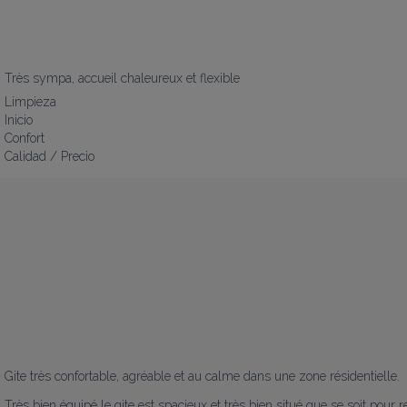
Très sympa, accueil chaleureux et flexible
Limpieza
Inicio
Confort
Calidad / Precio
Gite très confortable, agréable et au calme dans une zone résidentielle.

Très bien équipé le gite est spacieux et très bien situé que se soit pour rej