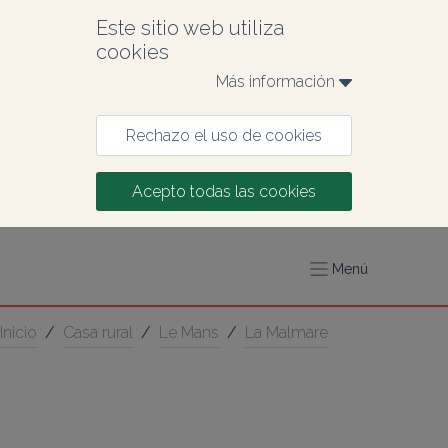
Este sitio web utiliza 
cookies
Más información 
Rechazo el uso de cookies
Acepto todas las cookies
Menú
Inicio
/
Casa rural
/
Le Mans
/
La Malmare