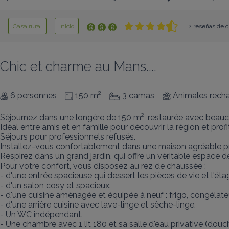
Casa rural
Inicio
2 reseñas de c
Chic et charme au Mans....
6 personnes
150 m²
3 camas
Animales rech
Séjournez dans une longère de 150 m², restaurée avec beauc
Idéal entre amis et en famille pour découvrir la région et profit
Séjours pour professionnels refusés.

Installez-vous confortablement dans une maison agréable proch
Respirez dans un grand jardin, qui offre un véritable espace d
Pour votre confort, vous disposez au rez de chaussée :

- d'une entrée spacieuse qui dessert les pièces de vie et l'éta
- d'un salon cosy et spacieux.

- d'une cuisine aménagée et équipée à neuf : frigo, congélateur, c
- d'une arrière cuisine avec lave-linge et sèche-linge.

- Un WC indépendant.

- Une chambre avec 1 lit 180 et sa salle d'eau privative (douch