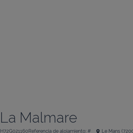
La Malmare
H72G021160Referencia de alojamiento: #
Le Mans
(
720