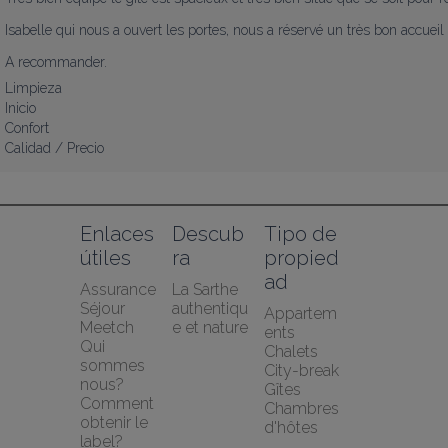
Isabelle qui nous a ouvert les portes, nous a réservé un très bon accueil
A recommander.
Limpieza
Inicio
Confort
Calidad / Precio
Enlaces 
Descub
Tipo de 
útiles
ra
propied
ad
Assurance 
La Sarthe 
Séjour 
authentiqu
Appartem
Meetch
e et nature
ents
Qui 
Chalets
sommes 
City-break
nous?
Gîtes
Comment 
Chambres 
obtenir le 
d'hôtes
label?