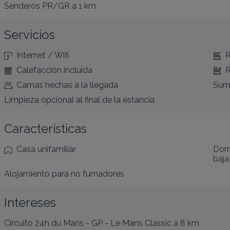
Senderos PR/GR
a 1 km
Servicios
Internet / Wifi
R
Calefacción incluida
R
Camas hechas a la llegada
Sumi
Limpieza opcional al final de la estancia
Características
Casa unifamiliar
Dorm
baja
Alojamiento para no fumadores
Intereses
Circuito 24h du Mans - GP - Le Mans Classic
a 8 km