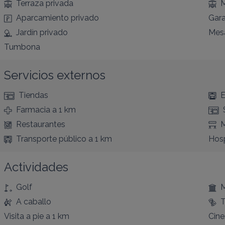
Terraza privada
M
Aparcamiento privado
Gara
Jardín privado
Mes
Tumbona
Servicios externos
Tiendas
E
Farmacia
a 1 km
Restaurantes
Transporte público
a 1 km
Hosp
Actividades
Golf
A caballo
T
Visita a pie
a 1 km
Cine