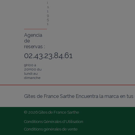
i
s 
1
9
5
1
Agencia
de
reservas :
02.43.23.84.61
9H00 à
20H00 du
lundi au
dimanche
Gîtes de France Sarthe Encuentra la marca en tus 
© 2026 Gîtes de France Sarthe
Conditions Générales d'Utilisation
Conditions générales de vente