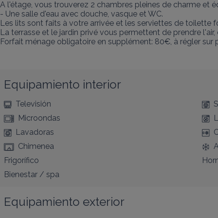
A l'étage, vous trouverez 2 chambres pleines de charme et équ
- Une salle d'eau avec douche, vasque et WC.

Les lits sont faits à votre arrivée et les serviettes de toilette fo
La terrasse et le jardin privé vous permettent de prendre l'air,
Forfait ménage obligatoire en supplément: 80€, à régler sur pla
Equipamiento interior
Televisión
S
Microondas
L
Lavadoras
C
Chimenea
A
Frigorífico
Hor
Bienestar / spa
Equipamiento exterior