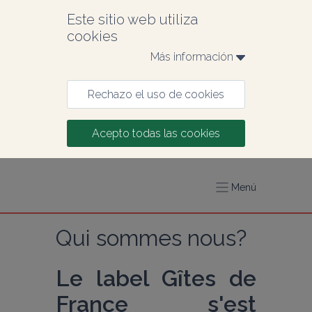
Este sitio web utiliza 
cookies
Más información 
Rechazo el uso de cookies
Acepto todas las cookies
Menú
Qui sommes nous?
Le label Gîtes de 
France s'est 