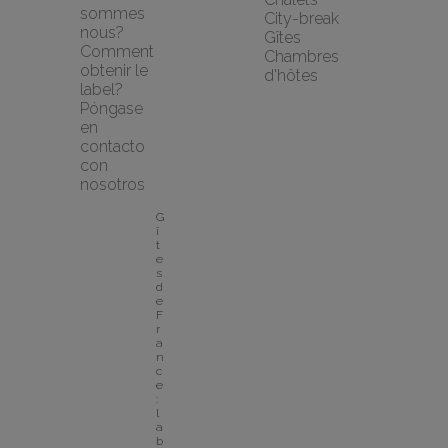
sommes 
City-break
nous?
Gîtes
Comment 
Chambres 
obtenir le 
d'hôtes
label?
Póngase 
en 
contacto 
con 
nosotros
G
î
t
e
s 
d
e 
F
r
a
n
c
e 
: 
l
a
b