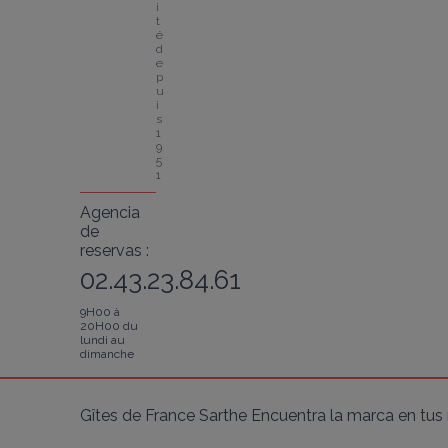
i
t
é 
d
e
p
u
i
s 
1
9
5
1
Agencia
de
reservas :
02.43.23.84.61
9H00 à
20H00 du
lundi au
dimanche
Gîtes de France Sarthe Encuentra la marca en tus 