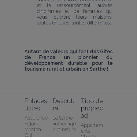
et le ressourcement, auprès 
d'hommes et de femmes qui 
vous ouvrent leurs maisons, 
toutes uniques, toutes différentes.
Autant de valeurs qui font des Gîtes 
de France un pionnier du 
développement durable pour le 
tourisme rural et urbain en Sarthe !
Enlaces 
Descub
Tipo de 
útiles
ra
propied
ad
Assurance 
La Sarthe 
Séjour 
authentiqu
Appartem
Meetch
e et nature
ents
Qui 
Chalets