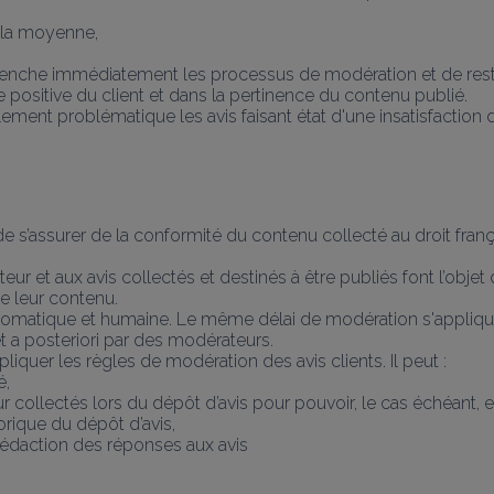
à la moyenne,
lenche immédiatement les processus de modération et de restit
 positive du client et dans la pertinence du contenu publié.
nt problématique les avis faisant état d'une insatisfaction du
 s’assurer de la conformité du contenu collecté au droit françai
ur et aux avis collectés et destinés à être publiés font l’objet d
 leur contenu.
omatique et humaine. Le même délai de modération s'applique à 
 et a posteriori par des modérateurs.
iquer les règles de modération des avis clients. Il peut :
é,
eur collectés lors du dépôt d’avis pour pouvoir, le cas échéant, e
torique du dépôt d’avis,
 rédaction des réponses aux avis