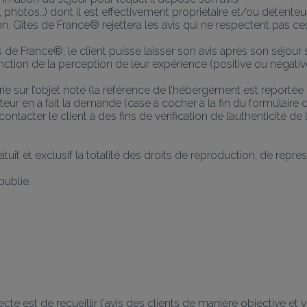
hotos…) dont il est effectivement propriétaire et/ou détenteur d
on. Gîtes de France® rejettera les avis qui ne respectent pas ce
 de France®, le client puisse laisser son avis après son séjour 
fonction de la perception de leur expérience (positive ou négati
erie sur l’objet noté (la référence de l’hébergement est reportée 
uteur en a fait la demande (case à cocher à la fin du formulaire d
tacter le client à des fins de vérification de l’authenticité de l
ratuit et exclusif la totalité des droits de reproduction, de représe
publie.
cte est de recueillir l'avis des clients de manière objective et vé