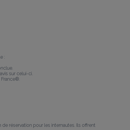
e :
onclue.
is sur celui-ci.
e France®.
 réservation pour les internautes. Ils offrent 