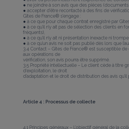
● ne joindre à son avis que des pièces (documents, p
● accepter d’être recontacté à des fins de vérificati
Gîtes de France® s’engage :
● à ce que pour chaque contrat enregistré par Gîtes
● à ce qu’il n’y ait pas de sélection des clients en 
fréquents),
● à ce qu’il n’y ait ni présentation inexacte ni tromp
● à ce qu’un avis ne soit pas publié dès lors que l’a
3.4 Contact – Gîtes de France® est susceptible de con
aux opérations de
vérification, son avis pourra être supprimé.
3.5 Propriété intellectuelle – Le client cède à titre g
d’exploitation, le droit
d’adaptation et le droit de distribution des avis qu’il 
Article 4 : Processus de collecte
4.1 Principes généraux – L’objectif général de la colle