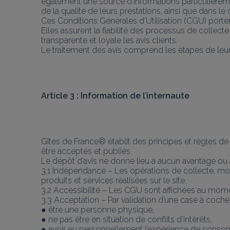
également une source d'informations particulièremen
de la qualité de leurs prestations, ainsi que dans le
Ces Conditions Générales d’Utilisation (CGU) portent
Elles assurent la fiabilité des processus de collect
transparente et loyale les avis clients.
Le traitement des avis comprend les étapes de leur c
Article 3 : Information de l’internaute
Gîtes de France® établit des principes et règles de 
être acceptés et publiés.
Le dépôt d’avis ne donne lieu à aucun avantage ou a
3.1 Indépendance – Les opérations de collecte, mod
produits et services réalisées sur le site.
3.2 Accessibilité – Les CGU sont affichées au moment
3.3 Acceptation – Par validation d’une case à cocher
● être une personne physique,
● ne pas être en situation de conflits d’intérêts,
● avoir eu personnellement l’expérience de consom