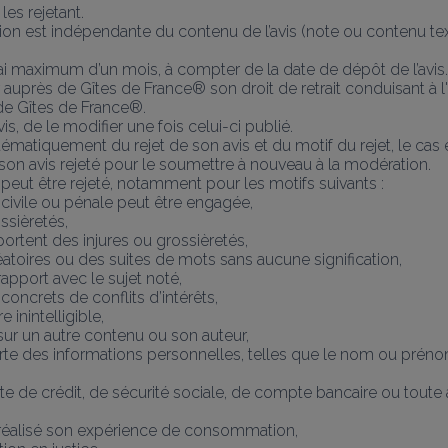
les rejetant.
n est indépendante du contenu de l’avis (note ou contenu textuel)
lai maximum d’un mois, à compter de la date de dépôt de l’avis.
uer auprès de Gîtes de France® son droit de retrait conduisant à l'a
de Gîtes de France®.
vis, de le modifier une fois celui-ci publié.
ystématiquement du rejet de son avis et du motif du rejet, le cas
son avis rejeté pour le soumettre à nouveau à la modération.
ent peut être rejeté, notamment pour les motifs suivants :
 civile ou pénale peut être engagée,
ssièretés,
mportent des injures ou grossièretés,
atoires ou des suites de mots sans aucune signification,
apport avec le sujet noté,
concrets de conflits d’intérêts,
 inintelligible,
sur un autre contenu ou son auteur,
orte des informations personnelles, telles que le nom ou préno
 de crédit, de sécurité sociale, de compte bancaire ou toute au
as réalisé son expérience de consommation,