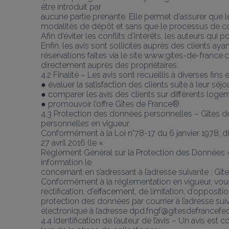
être introduit par
aucune partie prenante. Elle permet d'assurer que l
modalités de dépôt et sans que le processus de col
Afin d’éviter les conflits d’intérêts, les auteurs qui
Enfin, les avis sont sollicités auprès des clients a
réservations faîtes via le site www.gites-de-france
directement auprès des propriétaires
4.2 Finalité – Les avis sont recueillis à diverses fin
● évaluer la satisfaction des clients suite à leur séjou
● comparer les avis des clients sur différents logem
● promouvoir l’offre Gîtes de France®.
4.3 Protection des données personnelles – Gîtes de
personnelles en vigueur.
Conformément à la Loi n°78-17 du 6 janvier 1978, d
27 avril 2016 (le «
Règlement Général sur la Protection des Données »), 
information le
concernant en s’adressant à l’adresse suivante : Gî
Conformément à la réglementation en vigueur, vous
rectification, d’effacement, de limitation, d’opposi
protection des données par courrier à l’adresse sui
électronique à l’adresse dpd.fngf@gitesdefrancef
4.4 Identification de l’auteur de l’avis – Un avis est 