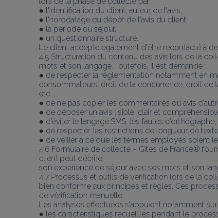
lors de la phase de collecte par :
● l'identification du client, auteur de l'avis,
● l'horodatage du dépôt de l'avis du client,
● la période du séjour,
● un questionnaire structuré.
Le client accepte également d'être recontacté à de
4.5 Structuration du contenu des avis lors de la co
mots et son langage. Toutefois, il est demandé :
● de respecter la réglementation notamment en ma
consommateurs, droit de la concurrence, droit de la 
etc. ,
● de ne pas copier les commentaires ou avis d’aut
● de déposer un avis lisible, clair et compréhensibl
● d’éviter le langage SMS, les fautes d’orthographe, le 
● de respecter les restrictions de longueur de texte
● de veiller à ce que les termes employés soient le
4.6 Formulaire de collecte – Gîtes de France® fourni
client peut décrire
son expérience de séjour avec ses mots et son lan
4.7 Processus et outils de vérification lors de la c
bien conforme aux principes et règles. Ces proces
de vérification manuelle.
Les analyses effectuées s'appuient notamment sur 
● les caractéristiques recueillies pendant le proces