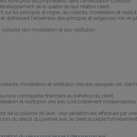
t riche pour les propriétaires dans l'amélioration continue
 développement de la qualité de leur relation client.
 sur les principes et règles de collecte, modération et restituti
e et définissent l'ensemble des principes et exigences mis en pl
ollecte, leur modération et leur restitution.
collecte, modération et restitution des avis auxquels les clien
ucune contrepartie financière au bénéfice du client.
ération et restitution des avis sont totalement indépendantes 
 de la collecte de l’avis ; leur validation est effectuée par une
 lors du dépôt du premier avis, le client accepte formellement 
mation du séjour pour lequel il dépose son avis