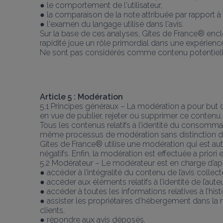
● le comportement de l'utilisateur,
● la comparaison de la note attribuée par rapport 
● l'examen du langage utilisé dans l'avis.
Sur la base de ces analyses, Gîtes de France® enc
rapidité joue un rôle primordial dans une expérience
Ne sont pas considérés comme contenu potentielleme
Article 5 : Modération
5.1 Principes généraux – La modération a pour but de
en vue de publier, rejeter ou supprimer ce contenu.
Tous les contenus relatifs à l’identité du consommate
même processus de modération sans distinction de
Gîtes de France® utilise une modération qui est aut
négatifs. Enfin, la modération est effectuée a priori
5.2 Modérateur – Le modérateur est en charge d’appl
● accéder à l’intégralité du contenu de l’avis collect
● accéder aux éléments relatifs à l’identité de l’aut
● accéder à toutes les informations relatives à l’his
● assister les propriétaires d’hébergement dans la
clients,
● répondre aux avis déposés,