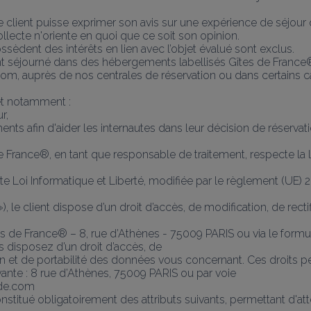
e client puisse exprimer son avis sur une expérience de séjour
lecte n'oriente en quoi que ce soit son opinion.
 possèdent des intérêts en lien avec l’objet évalué sont exclus.
yant séjourné dans des hébergements labellisés Gîtes de France®,
.com, auprès de nos centrales de réservation ou dans certains c
s et notamment :
r,
ents afin d'aider les internautes dans leur décision de réservati
 France®, en tant que responsable de traitement, respecte la l
ite Loi Informatique et Liberté, modifiée par le règlement (UE
le client dispose d’un droit d’accès, de modification, de rectif
tes de France® – 8, rue d’Athènes - 75009 PARIS ou via le form
 disposez d’un droit d’accès, de
tion et de portabilité des données vous concernant. Ces droits p
vante : 8 rue d’Athènes, 75009 PARIS ou par voie
ede.com
constitué obligatoirement des attributs suivants, permettant d'att