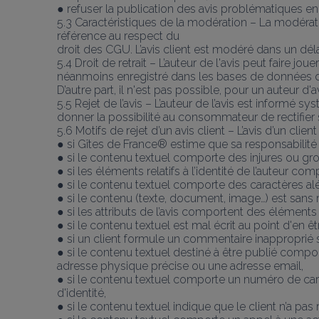
● refuser la publication des avis problématiques en 
5.3 Caractéristiques de la modération – La modératio
référence au respect du
droit des CGU. L’avis client est modéré dans un dé
5.4 Droit de retrait – L’auteur de l'avis peut faire jo
néanmoins enregistré dans les bases de données 
D’autre part, il n'est pas possible, pour un auteur d'a
5.5 Rejet de l’avis – L’auteur de l’avis est informé s
donner la possibilité au consommateur de rectifier 
5.6 Motifs de rejet d’un avis client – L’avis d’un cli
● si Gîtes de France® estime que sa responsabilité
● si le contenu textuel comporte des injures ou gro
● si les éléments relatifs à l’identité de l’auteur co
● si le contenu textuel comporte des caractères alé
● si le contenu (texte, document, image…) est sans r
● si les attributs de l’avis comportent des éléments 
● si le contenu textuel est mal écrit au point d'en être
● si un client formule un commentaire inapproprié 
● si le contenu textuel destiné à être publié comp
adresse physique précise ou une adresse email,
● si le contenu textuel comporte un numéro de carte
d'identité,
● si le contenu textuel indique que le client n’a p