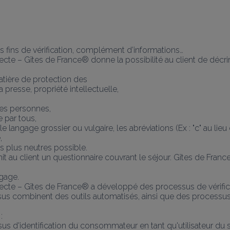
s fins de vérification, complément d’informations…
llecte – Gîtes de France® donne la possibilité au client de dé
tière de protection des
presse, propriété intellectuelle,
res personnes,
e par tous,
langage grossier ou vulgaire, les abréviations (Ex : "c" au lieu de "
,
s plus neutres possible.
t au client un questionnaire couvrant le séjour. Gîtes de France
gage.
ollecte – Gîtes de France® a développé des processus de vérifica
sus combinent des outils automatisés, ainsi que des processu
:
sus d'identification du consommateur en tant qu'utilisateur du si