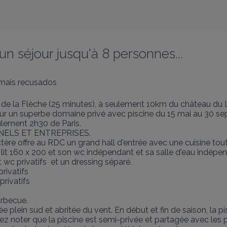
 un séjour jusqu'à 8 personnes...
mais recusados
 de la Flèche (25 minutes), à seulement 10km du château du L
e sur un superbe domaine privé avec piscine du 15 mai au 30 se
ulement 2h30 de Paris.

ELS ET ENTREPRISES.

ère offre au RDC un grand hall d'entrée avec une cuisine tou
t 160 x 200 et son wc indépendant et sa salle d'eau indépend
arbecue.

e plein sud et abritée du vent. En début et fin de saison, la p
z noter que la piscine est semi-privée et partagée avec les pr