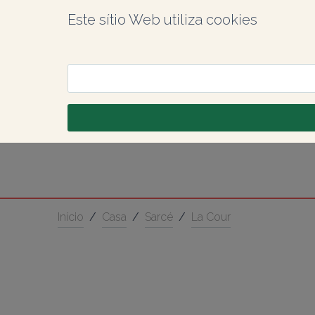
Este sítio Web utiliza cookies
Início
/
Casa
/
Sarcé
/
La Cour