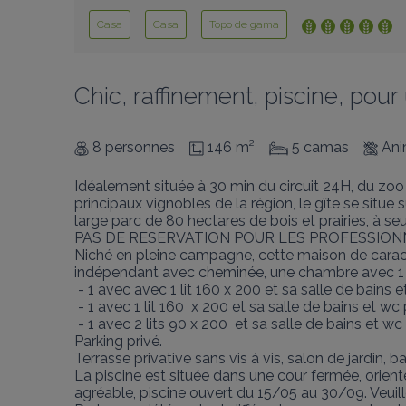
Casa
Casa
Topo de gama
Chic, raffinement, piscine, pour
8 personnes
146 m²
5 camas
Ani
Idéalement située à 30 min du circuit 24H, du zoo
principaux vignobles de la région, le gîte se situ
large parc de 80 hectares de bois et prairies, à se
PAS DE RESERVATION POUR LES PROFESSIONN
Niché en pleine campagne, cette maison de caract
indépendant avec cheminée, une chambre avec 1 li
 - 1 avec avec 1 lit 160 x 200 et sa salle de bains et wc privatifs  et un dressing séparé.

 - 1 avec 1 lit 160  x 200 et sa salle de bains et wc privatifs

 - 1 avec 2 lits 90 x 200  et sa salle de bains et wc privatifs

Parking privé.

Terrasse privative sans vis à vis, salon de jardin, b
La piscine est située dans une cour fermée, orienté
agréable, piscine ouvert du 15/05 au 30/09. Veuille