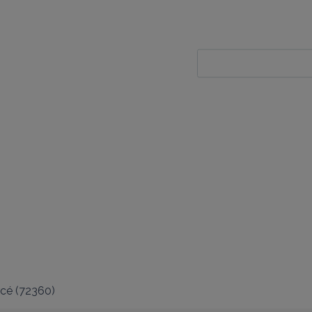
rcé
(
72360
)