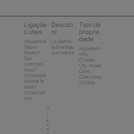
Ligaçõe
Descob
Tipo de 
s úteis
rir
proprie
dade
Assurance 
La Sarthe 
Séjour 
authentiqu
Appartem
Meetch
e et nature
ents
Qui 
Chalets
sommes 
City-break
nous?
Gîtes
Comment 
Chambres 
obtenir le 
d'hôtes
label?
Contactar-
nos
G
î
t
e
s 
d
e 