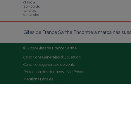
9H00 à
20H00 du
lundi au
dimanche
Gîtes de France Sarthe Encontre a marca nas suas
© 2026 Gîtes de France Sarthe
Conditions Générales d'Utilisation
Conditions générales de vente
Protection des données - Vie Privée
Mentions Légales