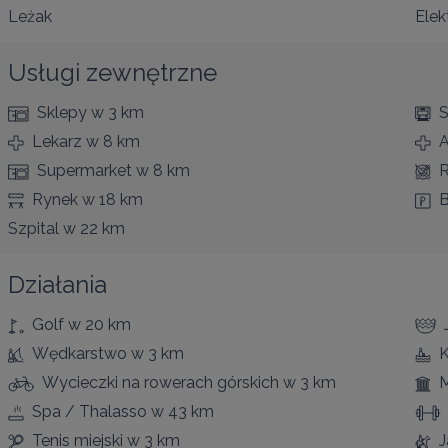
Leżak
Elek
Usługi zewnętrzne
Sklepy
w 3 km
S
Lekarz
w 8 km
A
Supermarket
w 8 km
R
Rynek
w 18 km
B
Szpital
w 22 km
Działania
Golf
w 20 km
Wędkarstwo
w 3 km
K
Wycieczki na rowerach górskich
w 3 km
Spa / Thalasso
w 43 km
Tenis miejski
w 3 km
J