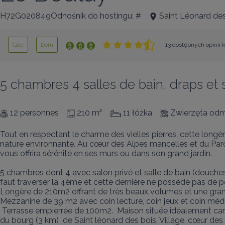
H72G020849Odnośnik do hostingu: #
Saint Léonard de
Gîte
Dom
13 dostępnych opinii 
5 chambres 4 salles de bain, draps et 
12 personnes
210 m²
11 łóżka
Zwierzęta od
Tout en respectant le charme des vielles pierres, cette longè
nature environnante. Au cœur des Alpes mancelles et du Parc 
vous offrira sérénité en ses murs ou dans son grand jardin.

5 chambres dont 4 avec salon privé et salle de bain (douches o
faut traverser la 4ème et cette dernière ne possède pas de po
Longère de 210m2 offrant de très beaux volumes et une grand
Mezzanine de 39 m2 avec coin lecture, coin jeux et coin média
 Terrasse empierrée de 100m2.  Maison située idéalement car entourée de prairies verdoyantes où des vaches et veaux de notre exploitation, pâturent, Proche 
du bourg (3 km)  de Saint léonard des bois, Village, cœur de