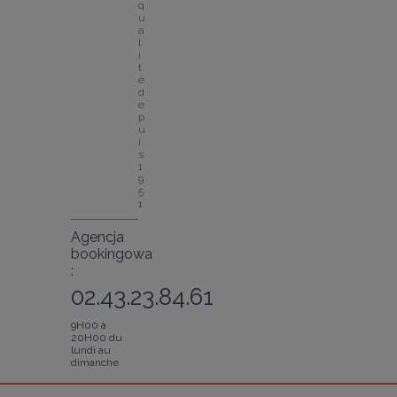
q
u
a
l
i
t
é 
d
e
p
u
i
s 
1
9
5
1
Agencja
bookingowa
:
02.43.23.84.61
9H00 à
20H00 du
lundi au
dimanche