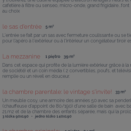
cafetière à filtre ou senseo, micro-onde, grand frigidaire...f
le sas d'entrée
5
 m
²
L'entrée se fait par un sas avec fermeture coulissante ou se t
pour l'apéro à l'extérieur ou à l'intérieur un congélateur tiroir 
La mezzanine 
1 piętro
39
 m
²
Dans cet espace qui profite de la lumière extérieur grâce à la
de société) et un coin média ( 2 convertibles, poufs, et télév
remplie ou un réveil en douceur.
la chambre parentale: le vintage s'invite!
33
 m
²
Un meuble cosy, une armoire des années 50 avec sa penderie,
(chauffeuse d'appoint de 80/190) d'une salle de bain  avec ba
21.m2 et de la chambre des enfants séparée, mais qui la prolon
3 łóżka 90x190   •   jedno łóżko 140x190