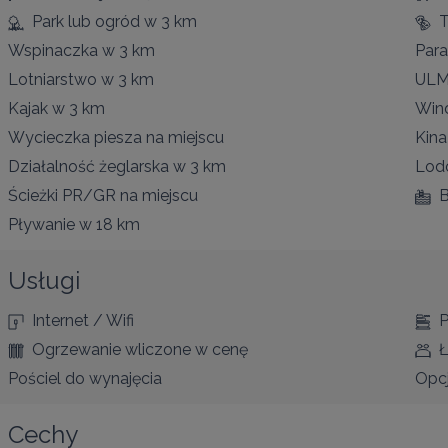
Park lub ogród
w 3 km
T
Wspinaczka
w 3 km
Para
Lotniarstwo
w 3 km
UL
Kajak
w 3 km
Wind
Wycieczka piesza
na miejscu
Kina
Działalność żeglarska
w 3 km
Lod
Ścieżki PR/GR
na miejscu
B
Pływanie
w 18 km
Usługi
Internet / Wifi
P
Ogrzewanie wliczone w cenę
Ł
Pościel do wynajęcia
Opcj
Cechy