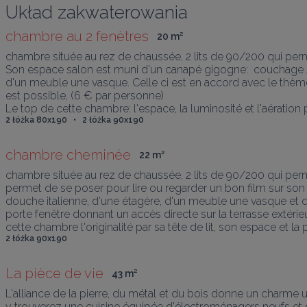
Układ zakwaterowania
chambre au 2 fenètres
20
 m
²
chambre située au rez de chaussée, 2 lits de 90/200 qui pe
Son espace salon est muni d'un canapé gigogne:  couchage 2
d'un meuble une vasque. Celle ci est en accord avec le thème
est possible, (6 € par personne)

Le top de cette chambre: l'espace, la luminosité et l'aération 
2 łóżka 80x190   •   2 łóżka 90x190
chambre cheminée
22
 m
²
chambre située au rez de chaussée, 2 lits de 90/200 qui pe
permet de se poser pour lire ou regarder un bon film sur son o
douche italienne, d'une étagère, d'un meuble une vasque et d'
porte fenêtre donnant un accès directe sur la terrasse extérieu
cette chambre l'originalité par sa tête de lit, son espace et la 
2 łóżka 90x190
La pièce de vie
43
 m
²
L'alliance de la pierre, du métal et du bois donne un charme u
y trouverez une cuisine équipée d'électroménagers neufs et d