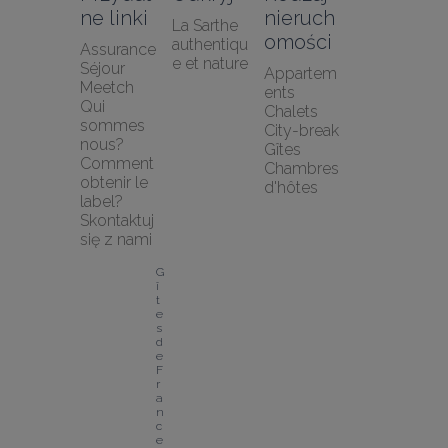
ne linki
nieruch
La Sarthe 
omości
authentiqu
Assurance 
e et nature
Séjour 
Appartem
Meetch
ents
Qui 
Chalets
sommes 
City-break
nous?
Gîtes
Comment 
Chambres 
obtenir le 
d'hôtes
label?
Skontaktuj 
się z nami
G
î
t
e
s 
d
e 
F
r
a
n
c
e 