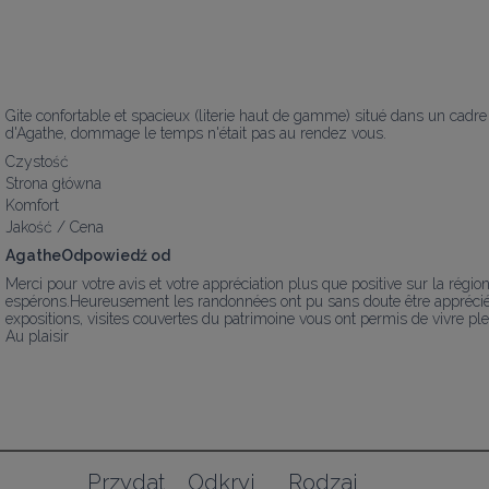
Gite confortable et spacieux (literie haut de gamme) situé dans un cadre
d'Agathe, dommage le temps n'était pas au rendez vous.
Czystość
Strona główna
Komfort
Jakość / Cena
AgatheOdpowiedź od
Merci pour votre avis et votre appréciation plus que positive sur la régio
espérons.Heureusement les randonnées ont pu sans doute être appréciées d
expositions, visites couvertes du patrimoine vous ont permis de vivre pl
Au plaisir
Przydat
Odkryj
Rodzaj 