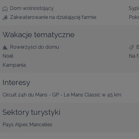
Dom wolnostojący
Sypi
Zakwaterowanie na działającej farmie
Pokó
Wakacje tematyczne
Rowerzyści do domu
Noël
Na f
Kampania
Interesy
Circuit 24h du Mans - GP - Le Mans Classic
w 45 km
Sektory turystyki
Pays Alpes Mancelles