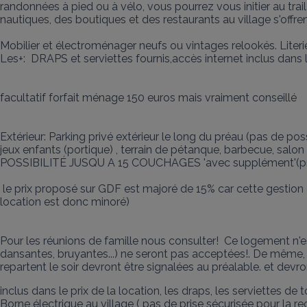
randonnées à pied ou à vélo, vous pourrez vous initier au trail
nautiques, des boutiques et des restaurants au village s'offre
Mobilier et électroménager neufs ou vintages relookés. Literi
Les+:  DRAPS et serviettes fournis,accès internet inclus dans le 
facultatif forfait ménage 150 euros mais vraiment conseillé

Extérieur: Parking privé extérieur le long du préau (pas de possi
jeux enfants (portique) , terrain de pétanque, barbecue, salon 
POSSIBILITÉ JUSQU A 15 COUCHAGES 'avec supplément'(prendre le 
 le prix proposé sur GDF est majoré de 15% car cette gestion est faite par une plateforme ( La réservation en directe n'ayant pas la même gestion, le prix de la 
location est donc minoré)

Pour les réunions de famille nous consulter!  Ce logement n'
dansantes, bruyantes...) ne seront pas acceptées!. De même,
repartent le soir devront être signalées au préalable. et devr
inclus dans le prix de la location, les draps, les serviettes de toi
Borne électrique au village ( pas de prise sécurisée pour la re