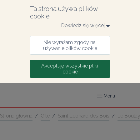
Ta strona używa plików 
cookie
Dowiedz się więcej 
Nie wyrażam zgody na 
używanie plików cookie
Akceptuję wszystkie pliki 
cookie
Menu
Strona główna
/
Gîte
/
Saint Léonard des Bois
/
Le Boula