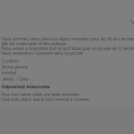
"
Nous sommes venus dans les Alpes mancelles pour les 70 ans de mon pèr
gîte est impeccable et très pratique.

Nous avions à disposition tout ce qu’il fallait pour un groupe de 12 perso
Nous reviendrons sûrement dans ce joli coin .
Czystość
Strona główna
Komfort
Jakość / Cena
Odpowiedź właściciela
Pour moi même c’était une belle rencontre 

C’est avec plaisir que je vous recevrai à nouveau