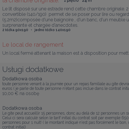
la chambre originale: 
1 piętro
24
 m
²
Le lit disposé sur une estrade rend cette chambre originale
convertible (140/190)  permet de se poser pour lire ou regarder
(5.2m2)composée d'une baignoire , d'un banc, d'un meuble une
surprenante et chargée d'anecdotes.
2 łóżka 90x190   •   jedno łóżko 140x190
Le local de rangement
Un local fermé attenant la maison est à disposition pour mett
Usługi dodatkowe
Dodatkowa osoba
toute personne venant à la journée pour un repas familiale au gite devra
euros ( je parle de toute personne n'étant pas inclue dans le contrat initi
10,00 €
na osobę
Dodatkowa osoba
Le gite peut accueillir 15 personnes, donc au delà de 12 personnes un
Celui ci sera calculé selon le tarif initial du contrat soit par exemple 
personnes pour 1 nuit! ( le montant indiqué n'est pas forcément le bon, u
contrat initial)