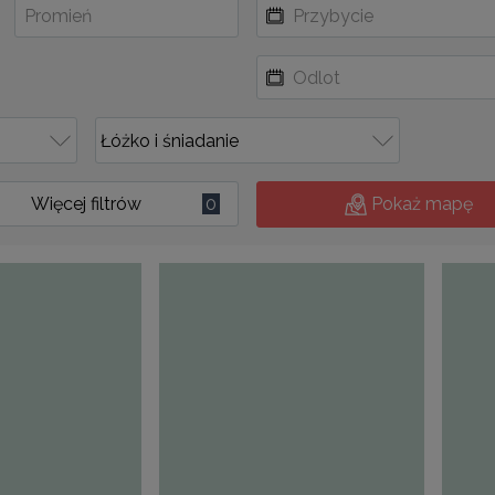
Więcej filtrów
0
Pokaż mapę