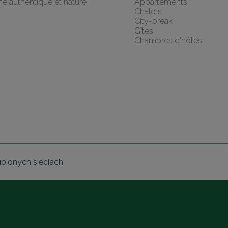
he authentique et nature
Appartements
Chalets
City-break
Gîtes
Chambres d'hôtes
ubionych sieciach