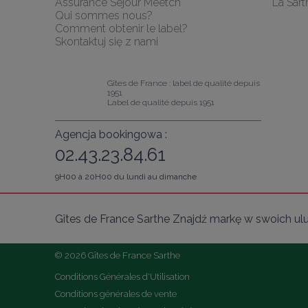
Assurance Séjour Meetch
La Sart
Qui sommes nous?
Comment obtenir le label?
Skontaktuj się z nami
Gîtes de France : label de qualité depuis 
1951
Label de qualité depuis 1951
Agencja bookingowa :
02.43.23.84.61
9H00 à 20H00 du lundi au dimanche
Gîtes de France Sarthe Znajdź markę w swoich ul
© 2026 Gîtes de France Sarthe
Conditions Générales d'Utilisation
Conditions générales de vente