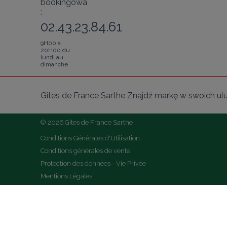
bookingowa
:
02.43.23.84.61
9H00 à
20H00 du
lundi au
dimanche
Gîtes de France Sarthe Znajdź markę w swoich ul
© 2026 Gîtes de France Sarthe
Conditions Générales d'Utilisation
Conditions générales de vente
Protection des données - Vie Privée
Mentions Légales