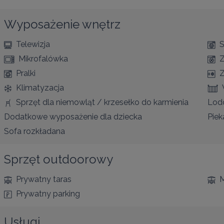
Wyposażenie wnętrz
Telewizja
S
Mikrofalówka
Pralki
Z
Klimatyzacja
Sprzęt dla niemowląt / krzesełko do karmienia
Lod
Dodatkowe wyposażenie dla dziecka
Piek
Sofa rozkładana
Sprzęt outdoorowy
Prywatny taras
M
Prywatny parking
Usługi