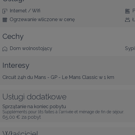
Internet / Wifi
P
Ogrzewanie wliczone w cenę
Ł
Cechy
Dom wolnostojący
Sypi
Interesy
Circuit 24h du Mans - GP - Le Mans Classic
w 1 km
Usługi dodatkowe
Sprzątanie na koniec pobytu
Suppléments pour lits faites à l'arrivée et ménage de fin de séjour.
65,00 €
za pobyt
Właściciel