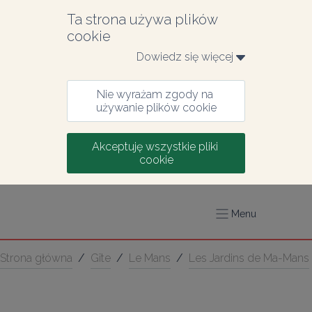
Ta strona używa plików 
cookie
Dowiedz się więcej 
Nie wyrażam zgody na 
używanie plików cookie
Akceptuję wszystkie pliki 
cookie
Menu
Strona główna
/
Gîte
/
Le Mans
/
Les Jardins de Ma-Mans