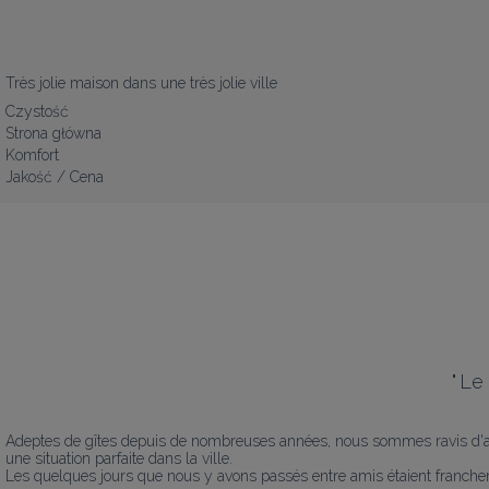
Très jolie maison dans une très jolie ville
Czystość
Strona główna
Komfort
Jakość / Cena
"
Le 
Adeptes de gîtes depuis de nombreuses années, nous sommes ravis d'avoir
une situation parfaite dans la ville.

Les quelques jours que nous y avons passés entre amis étaient franchemen