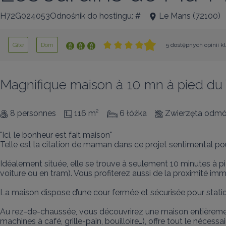
H72G024053Odnośnik do hostingu: #
Le Mans
(
72100
)
Gîte
Dom
5 dostępnych opinii k
Magnifique maison à 10 mn à pied du V
8 personnes
116 m²
6 łóżka
Zwierzęta odmó
"Ici, le bonheur est fait maison" 

Telle est la citation de maman dans ce projet sentimental po
Idéalement située, elle se trouve à seulement 10 minutes à pi
voiture ou en tram). Vous profiterez aussi de la proximité im
La maison dispose d’une cour fermée et sécurisée pour statio
Au rez-de-chaussée, vous découvrirez une maison entièrement
machines à café, grille-pain, bouilloire…), offre tout le nécessai