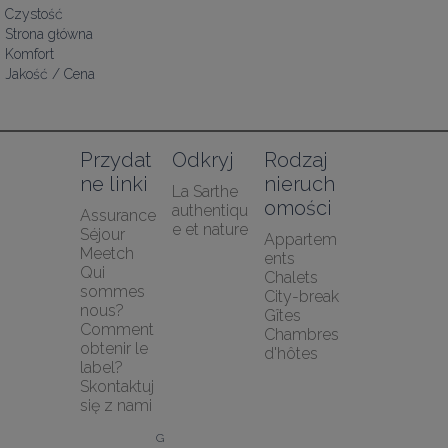
Czystość
Strona główna
Komfort
Jakość / Cena
Przydat
Odkryj
Rodzaj 
ne linki
nieruch
La Sarthe 
omości
authentiqu
Assurance 
e et nature
Séjour 
Appartem
Meetch
ents
Qui 
Chalets
sommes 
City-break
nous?
Gîtes
Comment 
Chambres 
obtenir le 
d'hôtes
label?
Skontaktuj 
się z nami
G