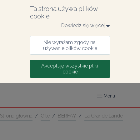
Ta strona używa plików 
cookie
Dowiedz się więcej 
Nie wyrażam zgody na 
używanie plików cookie
Akceptuję wszystkie pliki 
cookie
Menu
Strona główna
/
Gîte
/
BERFAY
/
La Grande Lande