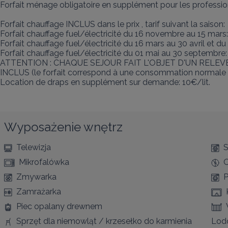
Forfait ménage obligatoire en supplément pour les professionne
Forfait chauffage INCLUS dans le prix , tarif suivant la saison:

Forfait chauffage fuel/électricité du 16 novembre au 15 mars:
Forfait chauffage fuel/électricité du 16 mars au 30 avril et d
Forfait chauffage fuel/électricité du 01 mai au 30 septembre: 
ATTENTION : CHAQUE SEJOUR FAIT L'OBJET D'UN RELE
INCLUS (le forfait correspond à une consommation normale e
Location de draps en supplément sur demande: 10€/lit.
Wyposażenie wnętrz
Telewizja
S
Mikrofalówka
Zmywarka
P
Zamrażarka
Piec opalany drewnem
Sprzęt dla niemowląt / krzesełko do karmienia
Lod