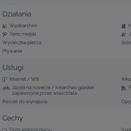
Działania
Wędkarstwo
Tenis miejski
J
Wycieczka piesza
Ście
Pływanie
Usługi
Internet / Wifi
Arku
Jazda na rowerze / kolarstwo górskie
P
zapewnione przez właściciela
Pościel do wynajęcia
Opcj
Cechy
Dom wolnostojący
Sypi