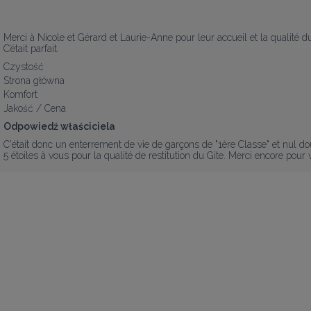
Merci à Nicole et Gérard et Laurie-Anne pour leur accueil et la qualité du 
C’était parfait.
Czystość
Strona główna
Komfort
Jakość / Cena
Odpowiedź właściciela
C'était donc un enterrement de vie de garçons de "1ère Classe" et nul dou
5 étoiles à vous pour la qualité de restitution du Gite. Merci encore pour 