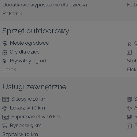
Dodatkowe wyposażenie dla dziecka
Futb
Piekarnik
Sprzęt outdoorowy
Meble ogrodowe
G
Gry dla dzieci
P
Prywatny ogród
Stół
Leżak
Elek
Usługi zewnętrzne
Sklepy
w 10 km
S
Lekarz
w 10 km
A
Supermarket
w 10 km
R
Rynek
w 9 km
B
Szpital
w 10 km