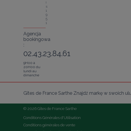
i
s 
1
9
5
1
Agencja
bookingowa
:
02.43.23.84.61
9H00 à
20H00 du
lundi au
dimanche
Gîtes de France Sarthe Znajdź markę w swoich ul
© 2026 Gîtes de France Sarthe
Conditions Générales d'Utilisation
Conditions générales de vente