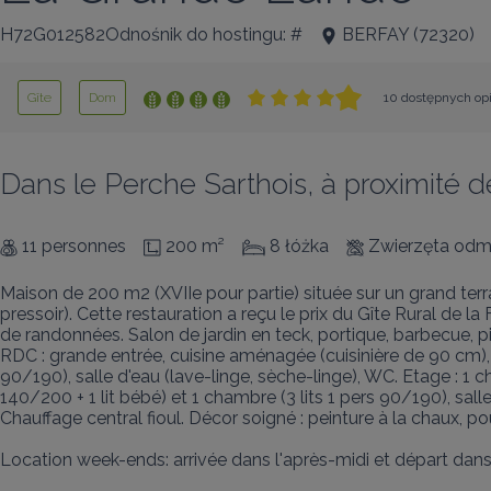
H72G012582Odnośnik do hostingu: #
BERFAY
(
72320
)
Gîte
Dom
10 dostępnych opi
Dans le Perche Sarthois, à proximité 
11 personnes
200 m²
8 łóżka
Zwierzęta odm
Maison de 200 m2 (XVIIe pour partie) située sur un grand ter
pressoir). Cette restauration a reçu le prix du Gîte Rural d
de randonnées. Salon de jardin en teck, portique, barbecue, pi
RDC : grande entrée, cuisine aménagée (cuisinière de 90 cm), s
90/190), salle d'eau (lave-linge, sèche-linge), WC. Etage : 1 c
140/200 + 1 lit bébé) et 1 chambre (3 lits 1 pers 90/190), sall
Chauffage central fioul. Décor soigné : peinture à la chaux, 
Location week-ends: arrivée dans l'après-midi et départ dans 