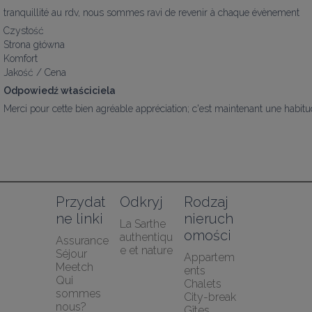
tranquillité au rdv, nous sommes ravi de revenir à chaque évènement
Czystość
Strona główna
Komfort
Jakość / Cena
Odpowiedź właściciela
Merci pour cette bien agréable appréciation; c'est maintenant une habitud
Przydat
Odkryj
Rodzaj 
ne linki
nieruch
La Sarthe 
omości
authentiqu
Assurance 
e et nature
Séjour 
Appartem
Meetch
ents
Qui 
Chalets
sommes 
City-break
nous?
Gîtes