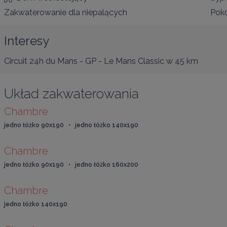
Zakwaterowanie dla niepalących
Pokó
Interesy
Circuit 24h du Mans - GP - Le Mans Classic
w 45 km
Układ zakwaterowania
Chambre
jedno łóżko 90x190   •   jedno łóżko 140x190
Chambre
jedno łóżko 90x190   •   jedno łóżko 160x200
Chambre
jedno łóżko 140x190