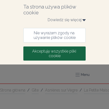
Ta strona używa plików 
cookie
Dowiedz się więcej 
Nie wyrażam zgody na 
używanie plików cookie
Akceptuję wszystkie pliki 
cookie
Menu
Strona główna
/
Gîte
/
Asnières sur Vègre
/
La Petite Mais