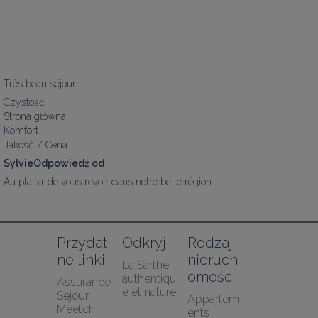
Très beau séjour
Czystość
Strona główna
Komfort
Jakość / Cena
SylvieOdpowiedź od
Au plaisir de vous revoir dans notre belle région
Przydat
Odkryj
Rodzaj 
ne linki
nieruch
La Sarthe 
omości
authentiqu
Assurance 
e et nature
Séjour 
Appartem
Meetch
ents