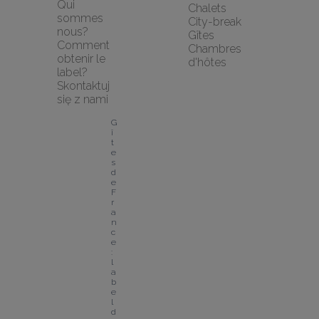
Qui 
Chalets
sommes 
City-break
nous?
Gîtes
Comment 
Chambres 
obtenir le 
d'hôtes
label?
Skontaktuj 
się z nami
G
î
t
e
s 
d
e 
F
r
a
n
c
e 
: 
l
a
b
e
l 
d