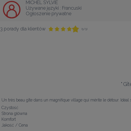
MICHEL SYLVIE
Używane języki :
Francuski
Ogłoszenie prywatne
3 porady dla klientów
(5/5)
"
Gît
Un très beau gîte dans un magnifique village qui mérite le détour. Idéal s
Czystość
Strona główna
Komfort
Jakość / Cena