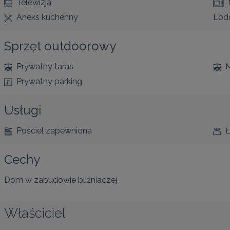
Telewizja
Aneks kuchenny
Lod
Sprzęt outdoorowy
Prywatny taras
M
Prywatny parking
Usługi
Pościel zapewniona
Ł
Cechy
Dom w zabudowie bliźniaczej
Właściciel