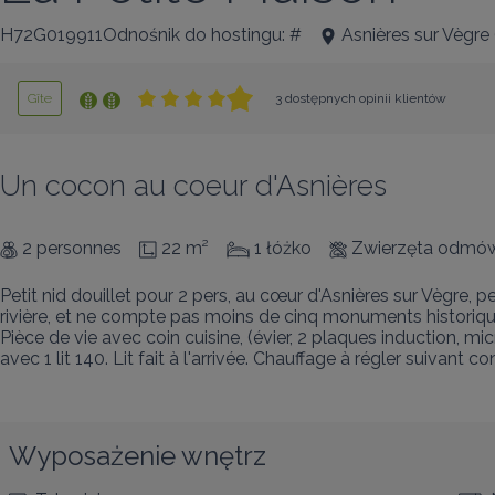
H72G019911Odnośnik do hostingu: #
Asnières sur Vègre
Gîte
3 dostępnych opinii klientów
Un cocon au coeur d'Asnières
2 personnes
22 m²
1 łóżko
Zwierzęta odmów
Petit nid douillet pour 2 pers, au cœur d'Asnières sur Vègre, 
rivière, et ne compte pas moins de cinq monuments historique
Pièce de vie avec coin cuisine, (évier, 2 plaques induction, mi
avec 1 lit 140. Lit fait à l'arrivée. Chauffage à régler suivant
Wyposażenie wnętrz