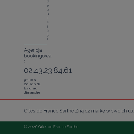
d
e
p
u
i
s 
1
9
5
1
Agencja
bookingowa
:
02.43.23.84.61
9H00 à
20H00 du
lundi au
dimanche
Gîtes de France Sarthe Znajdź markę w swoich ul
© 2026 Gîtes de France Sarthe