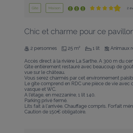
Gîte
Maison
2 av
Chic et charme pour ce pavillon
2 personnes
25 m²
1 lit
Animaux r
Accès direct à la rivière La Sarthe. A 300 m du centr
Gîte entièrement restauré avec beaucoup de goût
vue sur le château.

Vous serez charmés par cet environnement paisibl
Le gîte comprend en RDC une pièce de vie avec coin
vasque et WC.

A l'étage, en mezzanine, 1 lit 140.

Parking privé fermé.  

Lits fait à l'arrivée. Chauffage compris. Forfait 
Caution de 150€ obligatoire.