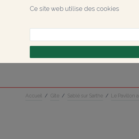
Ce site web utilise des cookies
Accueil
/
Gîte
/
Sablé sur Sarthe
/
Le Pavillon 