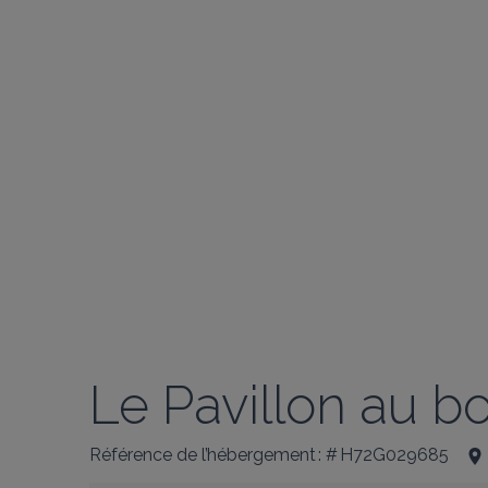
Le Pavillon au b
Référence de l’hébergement : # H72G029685