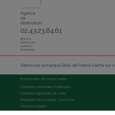
5
1
Agence
de
réservation :
02.43.23.84.61
9H00 à
20H00 du
lundi au
dimanche
Retrouvez la marque Gîtes de France Sarthe sur v
© 2026 Gîtes de France Sarthe
Conditions Générales d'Utilisation
Conditions générales de vente
Protection des données - Vie Privée
Mentions Légales