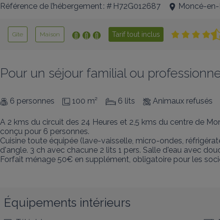
Référence de l’hébergement : # H72G012687
Moncé-en-B
Tarif tout inclus
Gîte
Maison
Pour un séjour familial ou professionn
6 personnes
100 m²
6 lits
Animaux refusés
A 2 kms du circuit des 24 Heures et 2,5 kms du centre de Mon
conçu pour 6 personnes.

Cuisine toute équipée (lave-vaisselle, micro-ondes, réfrigéra
d'angle. 3 ch avec chacune 2 lits 1 pers. Salle d'eau avec douc
Forfait ménage 50€ en supplément, obligatoire pour les socié
Équipements intérieurs