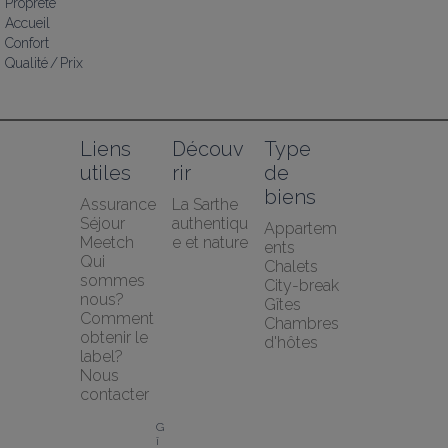
Propreté
Accueil
Confort
Qualité / Prix
Liens 
Découv
Type 
utiles
rir
de 
biens
Assurance 
La Sarthe 
Séjour 
authentiqu
Appartem
Meetch
e et nature
ents
Qui 
Chalets
sommes 
City-break
nous?
Gîtes
Comment 
Chambres 
obtenir le 
d'hôtes
label?
Nous 
contacter
G
î