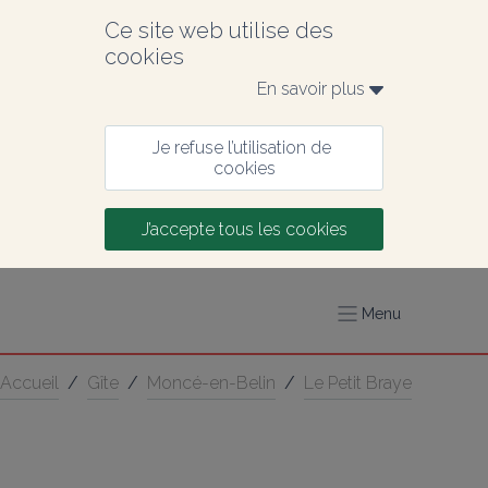
Ce site web utilise des 
cookies
En savoir plus 
Je refuse l’utilisation de 
cookies
J’accepte tous les cookies
Menu
Accueil
/
Gîte
/
Moncé-en-Belin
/
Le Petit Braye