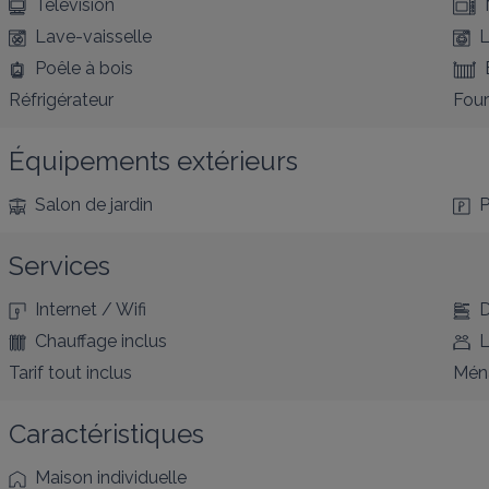
Télévision
Lave-vaisselle
L
Poêle à bois
Réfrigérateur
Four
Équipements extérieurs
Salon de jardin
P
Services
Internet / Wifi
D
Chauffage inclus
L
Tarif tout inclus
Ména
Caractéristiques
Maison individuelle