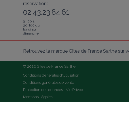
réservation :
02.43.23.84.61
9H00 à
20H00 du
lundi au
dimanche
Retrouvez la marque Gîtes de France Sarthe sur v
© 2026 Gîtes de France Sarthe
Conditions Générales d'Utilisation
Conditions générales de vente
Protection des données - Vie Privée
Mentions Légales