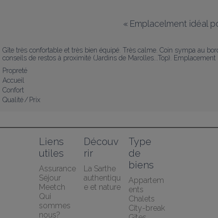
«
Emplacelment idéal pou
Gîte très confortable et très bien équipé. Très calme. Coin sympa au bor
conseils de restos à proximité (Jardins de Marolles...Top). Emplacement 
Propreté
Accueil
Confort
Qualité / Prix
Liens 
Découv
Type 
utiles
rir
de 
biens
Assurance 
La Sarthe 
Séjour 
authentiqu
Appartem
Meetch
e et nature
ents
Qui 
Chalets
sommes 
City-break
nous?
Gîtes