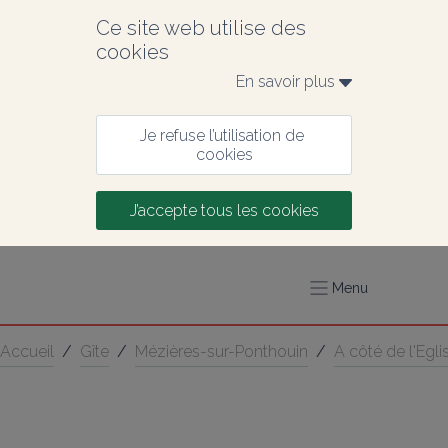
Ce site web utilise des 
cookies
En savoir plus 
Je refuse l’utilisation de 
cookies
J’accepte tous les cookies
Menu
Accueil
/
Gîte
/
Mézières-sur-Ponthouin
/
A côté de l'Egli