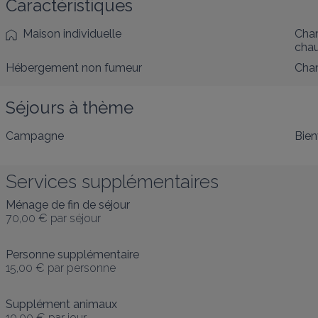
Caractéristiques
Maison individuelle
Cham
cha
Hébergement non fumeur
Cham
Séjours à thème
Campagne
Bien
Services supplémentaires
Ménage de fin de séjour
70,00 €
par séjour
Personne supplémentaire
15,00 €
par personne
Supplément animaux
10,00 €
par jour