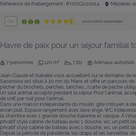
Référence de l’hébergement : # H72G020014
Mézières-s
Gîte
4 avis clients disponibles
Havre de paix pour un séjour familial to
7 personnes
120 m²
7 lits
Animaux autorisés
Jean-Claude et Isabelle vous accueillent sur le domaine de 
Saosnoise est situé à 20 mn du Mans et offre un parcours de 
pêcher du brochets, perches, tanches....(carte de pêche obligat
Un seul animal accepté pendant le séjour. Pour l'animal, accep
de 10€ par nuit pour l'animal.

Dans une maison indépendante du moulin, gîte mitoyen à deux 
écran plat. Espace rangement avec lave-linge. WC indépendant.
la chambre avec 1 grande douche italienne et vasque. A l'étage
privatif style cabine de bateau avec 1 douche, wc, un petit la
privatif style cabine de bateau avec 1 douche, wc, un petit la
Depuis la période de pandémie, les draps et les serviettes d