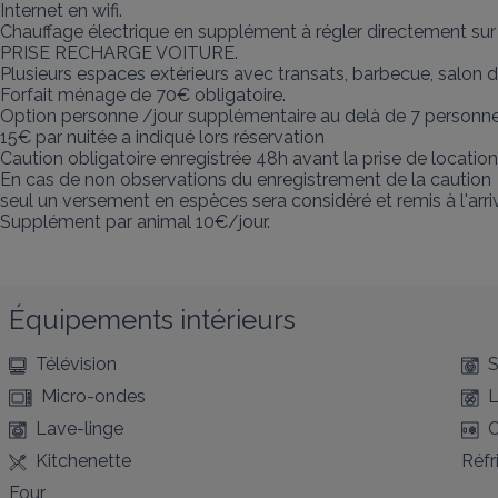
Internet en wifi.

Chauffage électrique en supplément à régler directement sur pl
PRISE RECHARGE VOITURE.

Plusieurs espaces extérieurs avec transats, barbecue, salon de 
Forfait ménage de 70€ obligatoire.

Option personne /jour supplémentaire au delà de 7 personnes
15€ par nuitée a indiqué lors réservation 

Caution obligatoire enregistrée 48h avant la prise de location
En cas de non observations du enregistrement de la caution 

seul un versement en espèces sera considéré et remis à l'arriv
Supplément par animal 10€/jour.
Équipements intérieurs
Télévision
S
Micro-ondes
L
Lave-linge
C
Kitchenette
Réfr
Four