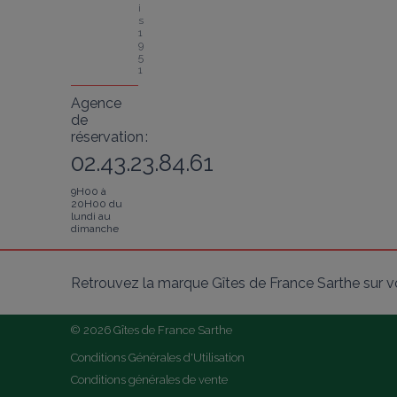
i
s 
1
9
5
1
Agence
de
réservation :
02.43.23.84.61
9H00 à
20H00 du
lundi au
dimanche
Retrouvez la marque Gîtes de France Sarthe sur v
© 2026 Gîtes de France Sarthe
Conditions Générales d'Utilisation
Conditions générales de vente