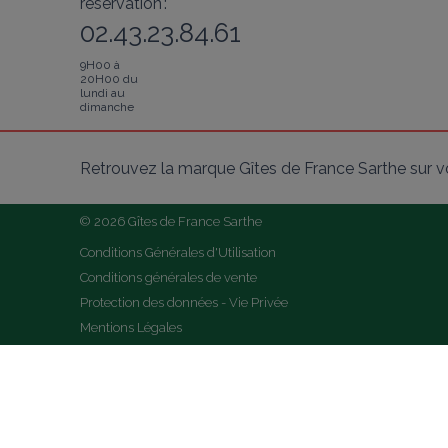
réservation :
02.43.23.84.61
9H00 à
20H00 du
lundi au
dimanche
Retrouvez la marque Gîtes de France Sarthe sur v
© 2026 Gîtes de France Sarthe
Conditions Générales d'Utilisation
Conditions générales de vente
Protection des données - Vie Privée
Mentions Légales