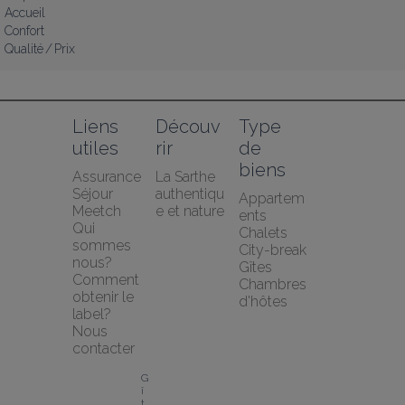
Accueil
Confort
Qualité / Prix
Liens 
Découv
Type 
utiles
rir
de 
biens
Assurance 
La Sarthe 
Séjour 
authentiqu
Appartem
Meetch
e et nature
ents
Qui 
Chalets
sommes 
City-break
nous?
Gîtes
Comment 
Chambres 
obtenir le 
d'hôtes
label?
Nous 
contacter
G
î
t