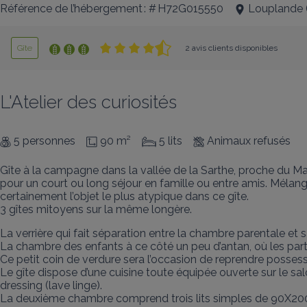
Référence de l’hébergement : # H72G015550
Louplande
Gîte
2 avis clients disponibles
L'Atelier des curiosités
5 personnes
90 m²
5 lits
Animaux refusés
Gîte à la campagne dans la vallée de la Sarthe, proche du Man
pour un court ou long séjour en famille ou entre amis. Mélange
certainement l’objet le plus atypique dans ce gîte.

3 gîtes mitoyens sur la même longère.
La verrière qui fait séparation entre la chambre parentale et s
La chambre des enfants à ce côté un peu d’antan, où les partie
Ce petit coin de verdure sera l’occasion de reprendre possessio
Le gîte dispose d’une cuisine toute équipée ouverte sur le salo
dressing (lave linge).

La deuxième chambre comprend trois lits simples de 90X200 a