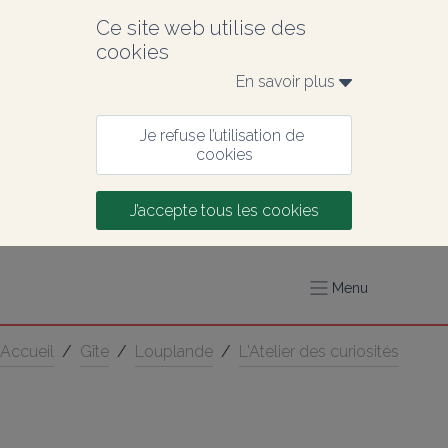
Ce site web utilise des 
cookies
En savoir plus 
Je refuse l’utilisation de 
cookies
J’accepte tous les cookies
Menu
Accueil
/
Gîte
/
Louplande
/
L'Atelier des curiosités