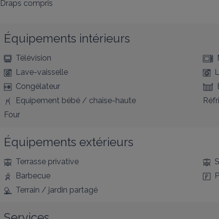
Draps compris
Équipements intérieurs
Télévision
Lave-vaisselle
L
Congélateur
Equipement bébé / chaise-haute
Réfr
Four
Équipements extérieurs
Terrasse privative
S
Barbecue
P
Terrain / jardin partagé
Services