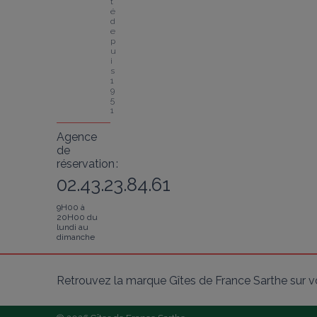
t
é 
d
e
p
u
i
s 
1
9
5
1
Agence
de
réservation :
02.43.23.84.61
9H00 à
20H00 du
lundi au
dimanche
Retrouvez la marque Gîtes de France Sarthe sur v