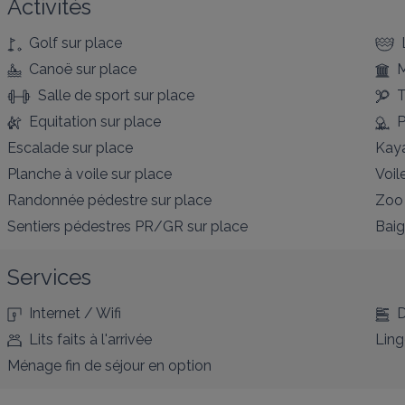
Activités
Golf
sur place
Canoë
sur place
Salle de sport
sur place
T
Equitation
sur place
P
Escalade
sur place
Kay
Planche à voile
sur place
Voil
Randonnée pédestre
sur place
Zoo
Sentiers pédestres PR/GR
sur place
Bai
Services
Internet / Wifi
D
Lits faits à l'arrivée
Ling
Ménage fin de séjour en option