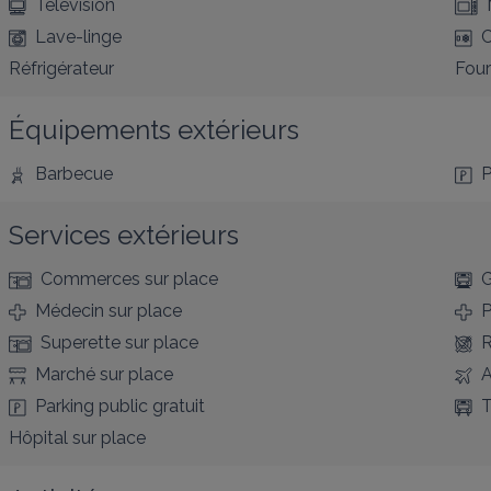
Télévision
Lave-linge
C
Réfrigérateur
Four
Équipements extérieurs
Barbecue
P
Services extérieurs
Commerces
sur place
G
Médecin
sur place
P
Superette
sur place
R
Marché
sur place
A
Parking public gratuit
T
Hôpital
sur place