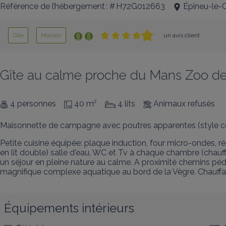
Référence de l’hébergement : # H72G012663
Épineu-le-C
Gîte
Maison
un avis client
Gîte au calme proche du Mans Zoo de 
4 personnes
40 m²
4 lits
Animaux refusés
Maisonnette de campagne avec poutres apparentes (style c
Petite cuisine équipée: plaque induction, four micro-ondes, réf
en lit double) salle d'eau, WC et Tv à chaque chambre (chauff
un séjour en pleine nature au calme. A proximité chemins pé
magnifique complexe aquatique au bord de la Vègre. Chauffag
Équipements intérieurs