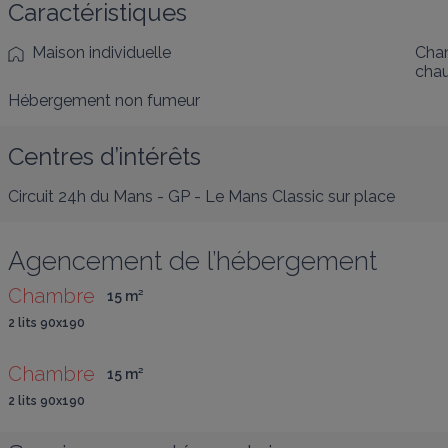
Caractéristiques
Maison individuelle
Cham
cha
Hébergement non fumeur
Centres d’intérêts
Circuit 24h du Mans - GP - Le Mans Classic
sur place
Agencement de l’hébergement
Chambre
15
 m
²
2 lits 90x190
Chambre
15
 m
²
2 lits 90x190