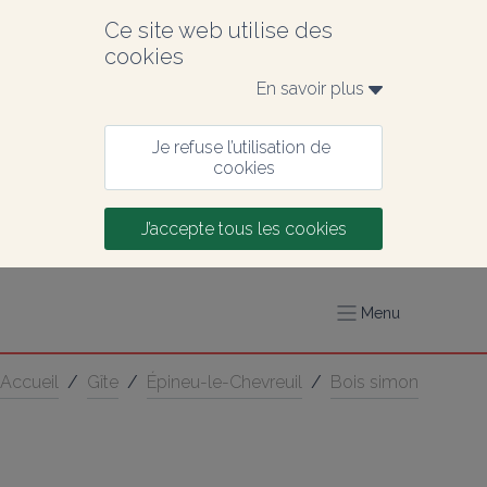
Ce site web utilise des 
cookies
En savoir plus 
Je refuse l’utilisation de 
cookies
J’accepte tous les cookies
Menu
Accueil
/
Gîte
/
Épineu-le-Chevreuil
/
Bois simon