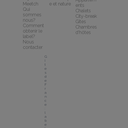
Meetch
e et nature
ents
Qui 
Chalets
sommes 
City-break
nous?
Gîtes
Comment 
Chambres 
obtenir le 
d'hôtes
label?
Nous 
contacter
G
î
t
e
s 
d
e 
F
r
a
n
c
e 
: 
l
a
b
e