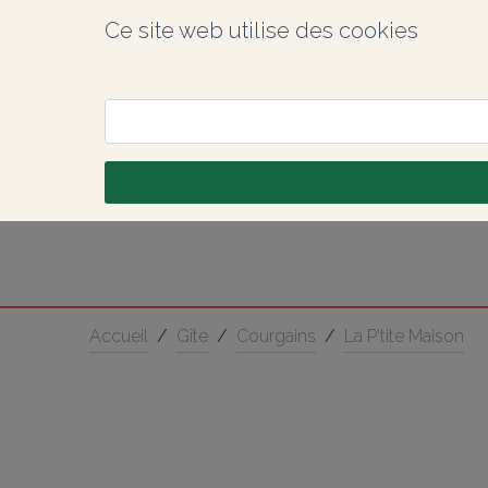
Ce site web utilise des cookies
Accueil
/
Gîte
/
Courgains
/
La P'tite Maison