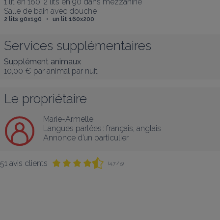
1 lit en 160, 2 lits en 90 dans mezzanine 

Salle de bain avec douche
2 lits 90x190   •   un lit 160x200
Services supplémentaires
Supplément animaux
10,00 €
par animal par nuit
Le propriétaire
Marie-Armelle
Langues parlées :
français
, 
anglais
Annonce d’un particulier
51 avis clients
(4,7 / 5)