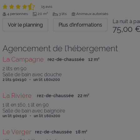
15 avis
4 personnes
20 m²
3 lits
Animaux autorisés
La nuit à par
Voir le planning
Plus d’informations
75,00 
Agencement de l’hébergement
La Campagne
rez-de-chaussée
12
 m
²
2 lits en 90

Salle de bain avec douche
2 lits 90x190   •   un lit 160x200
La Rivière 
rez-de-chaussée
22
 m
²
1 lit en 160, 1 lit en 90

Salle de bain avec baignoire
un lit 90x190   •   un lit 160x200
Le Verger
rez-de-chaussée
18
 m
²