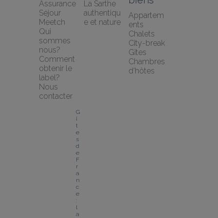
Assurance 
La Sarthe 
Séjour 
authentiqu
Appartem
Meetch
e et nature
ents
Qui 
Chalets
sommes 
City-break
nous?
Gîtes
Comment 
Chambres 
obtenir le 
d'hôtes
label?
Nous 
contacter
G
î
t
e
s 
d
e 
F
r
a
n
c
e 
: 
l
a