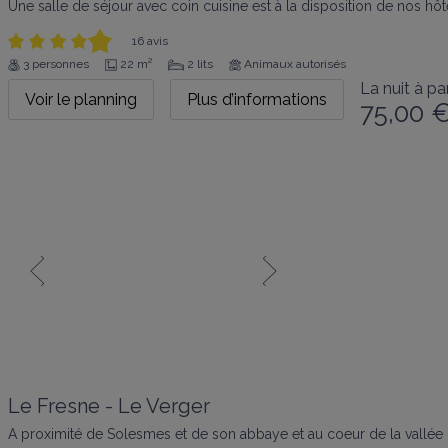
Une salle de séjour avec coin cuisine est à la disposition de nos hô
16 avis
3 personnes
22 m²
2 lits
Animaux autorisés
La nuit à par
Voir le planning
Plus d’informations
75,00 
Le Fresne - Le Verger
A proximité de Solesmes et de son abbaye et au coeur de la vallée 