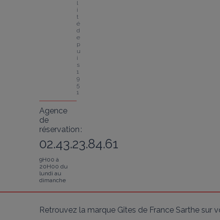
l
i
t
é 
d
e
p
u
i
s 
1
9
5
1
Agence
de
réservation :
02.43.23.84.61
9H00 à
20H00 du
lundi au
dimanche
Retrouvez la marque Gîtes de France Sarthe sur v