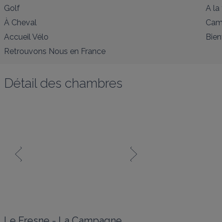
Golf
A la
À Cheval
Cam
Accueil Vélo
Bien
Retrouvons Nous en France
Détail des chambres
Le Fresne - La Campagne