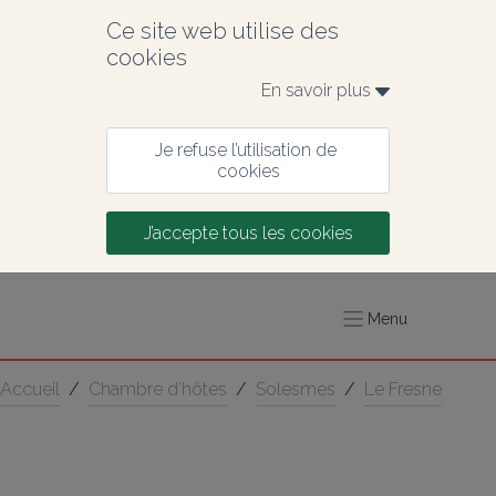
Ce site web utilise des 
cookies
En savoir plus 
Je refuse l’utilisation de 
cookies
J’accepte tous les cookies
Menu
Accueil
/
Chambre d’hôtes
/
Solesmes
/
Le Fresne