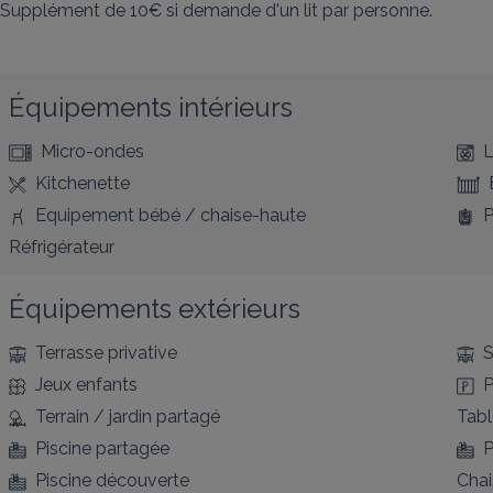
Supplément de 10€ si demande d'un lit par personne.
Équipements intérieurs
Micro-ondes
L
Kitchenette
Equipement bébé / chaise-haute
P
Réfrigérateur
Équipements extérieurs
Terrasse privative
S
Jeux enfants
P
Terrain / jardin partagé
Tabl
Piscine partagée
P
Piscine découverte
Chai