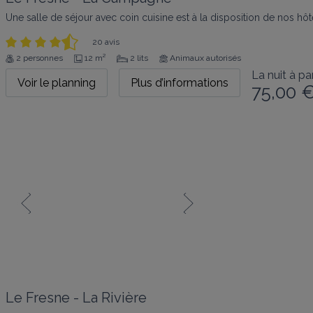
Une salle de séjour avec coin cuisine est à la disposition de nos hô
20 avis
2 personnes
12 m²
2 lits
Animaux autorisés
La nuit à par
Voir le planning
Plus d’informations
75,00 
Le Fresne - La Rivière