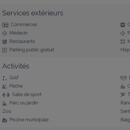
Services extérieurs
Commerces
G
Médecin
P
Restaurants
M
Parking public gratuit
Hôpi
Activités
Golf
Pêche
Salle de sport
T
Parc ou jardin
Ran
Zoo
Sent
Piscine municipale
Bai