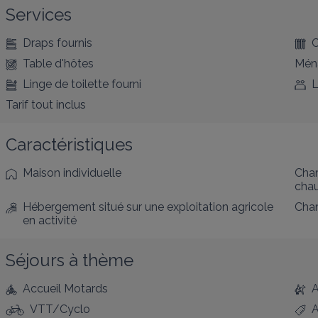
Services
Draps fournis
C
Table d'hôtes
Ména
Linge de toilette fourni
L
Tarif tout inclus
Caractéristiques
Maison individuelle
Cham
cha
Hébergement situé sur une exploitation agricole
Cham
en activité
Séjours à thème
Accueil Motards
A
VTT/Cyclo
A