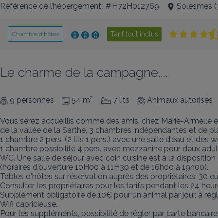
Référence de l’hébergement : # H72H012769
Solesmes
(
Tarif tout inclus
Chambre d’hôtes
Le charme de la campagne.....
9 personnes
54 m²
7 lits
Animaux autorisés
Vous serez accueillis comme des amis, chez Marie-Armelle e
de la vallée de la Sarthe, 3 chambres indépendantes et de plai
1 chambre 2 pers. (2 lits 1 pers.) avec une salle d'eau et des wc 
1 chambre possibilité 4 pers. avec mezzanine pour deux adultes
WC. Une salle de séjour avec coin cuisine est à la dispositio
(horaires d'ouverture 10H00 à 11H30 et de 16h00 à 19h00). 

Tables d'hôtes sur réservation auprès des propriétaires: 30 euro
Consulter les propriétaires pour les tarifs pendant les 24 heur
Supplément obligatoire de 10€ pour un animal par jour, à régler
Wifi capricieuse.

Pour les suppléments, possibilité de régler par carte bancaire