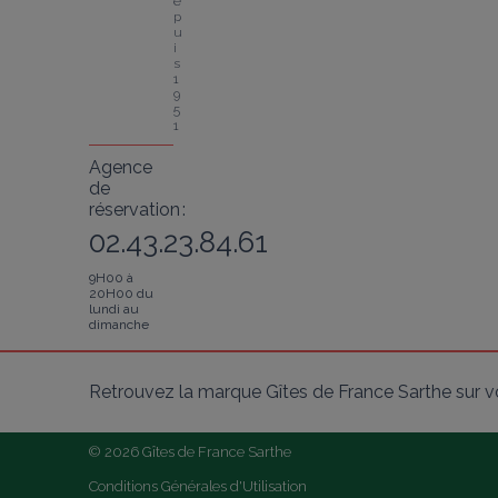
e
p
u
i
s 
1
9
5
1
Agence
de
réservation :
02.43.23.84.61
9H00 à
20H00 du
lundi au
dimanche
Retrouvez la marque Gîtes de France Sarthe sur v
© 2026 Gîtes de France Sarthe
Conditions Générales d'Utilisation