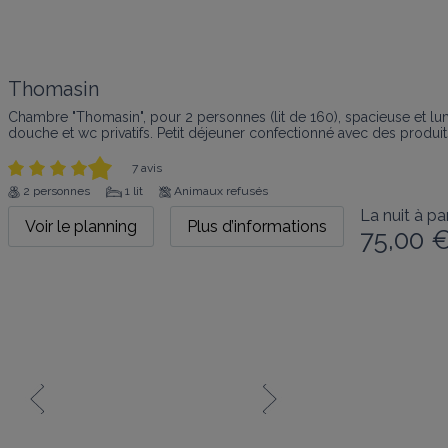
Thomasin
Chambre "Thomasin", pour 2 personnes (lit de 160), spacieuse et lu
douche et wc privatifs. Petit déjeuner confectionné avec des produit
7 avis
2 personnes
1 lit
Animaux refusés
La nuit à par
Voir le planning
Plus d’informations
75,00 