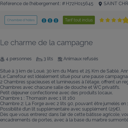
Référence de l’hébergement : # H72H015645
SAINT CH
Tarif tout inclus
Chambre d’hôtes
Le charme de la campagne
4 personnes
3 lits
Animaux refusés
Situé à 3 km de Loué, 30 km du Mans et 25 Km de Sablé, Anne
Le Carrefour est idéalement situé pour une pause campagnarde
2 Chambres spacieuses et lumineuses à l'étage, offrent un re
Chambres avec chacune salle de douche et WC privatifs.

Petit déjeuner confectionné avec des produits locaux.

Chambre 1 : Thomasin avec 1 lit 160

Chambre 2: La Forge avec 2 lits 90, pouvant être jumelés en 1 l
Possibilité d’un lit supplémentaire avec supplément (25€).

Dès que vous entrerez dans l’air de cette bâtisse agricole, 
encadrements de portes, avec à la base du marbre surmonté 