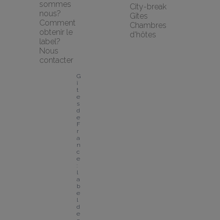
sommes 
City-break
nous?
Gîtes
Comment 
Chambres 
obtenir le 
d'hôtes
label?
Nous 
contacter
G
î
t
e
s 
d
e 
F
r
a
n
c
e 
: 
l
a
b
e
l 
d
e 