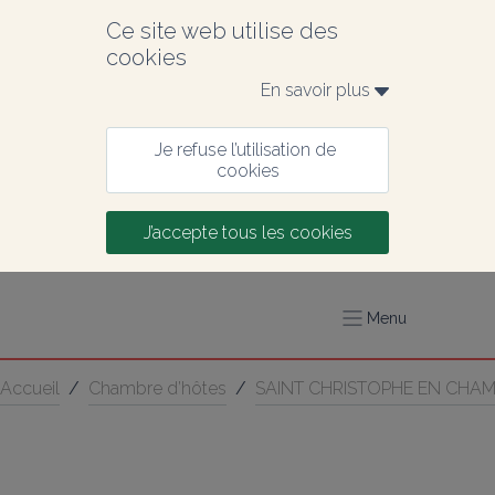
Ce site web utilise des 
cookies
En savoir plus 
Je refuse l’utilisation de 
cookies
J’accepte tous les cookies
Menu
Accueil
/
Chambre d’hôtes
/
SAINT CHRISTOPHE EN CHA