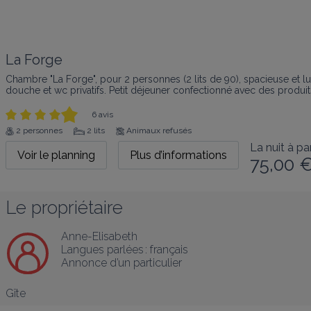
La Forge
Chambre "La Forge", pour 2 personnes (2 lits de 90), spacieuse et l
douche et wc privatifs. Petit déjeuner confectionné avec des produit
6 avis
2 personnes
2 lits
Animaux refusés
La nuit à par
Voir le planning
Plus d’informations
75,00 
Le propriétaire
Anne-Elisabeth
Langues parlées :
français
Annonce d’un particulier
Gîte