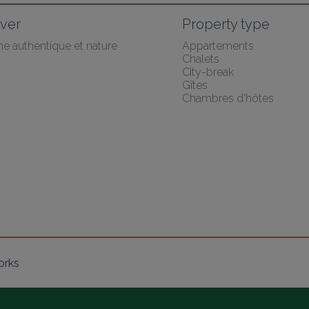
ver
Property type
he authentique et nature
Appartements
Chalets
City-break
Gîtes
Chambres d'hôtes
orks