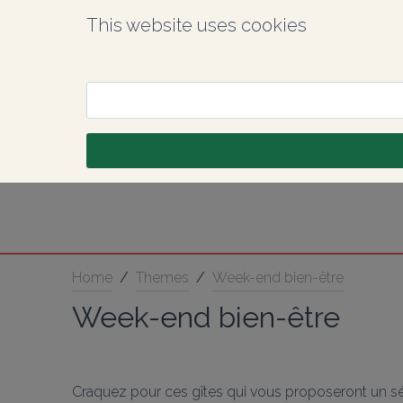
This website uses cookies
Home
/
Themes
/
Week-end bien-être
Week-end bien-être
Craquez pour ces gîtes qui vous proposeront un sé