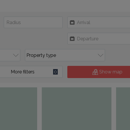
More filters
0
Show map