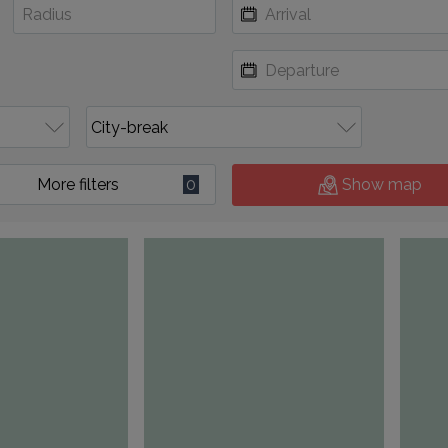
More filters
0
Show map