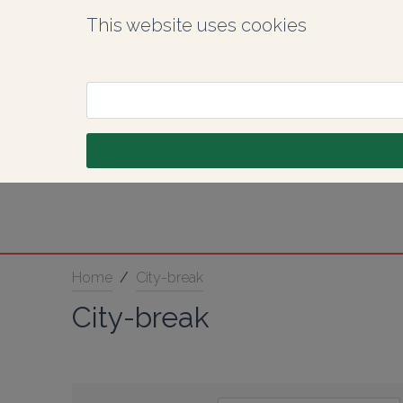
This website uses cookies
Home
/
City-break
City-break