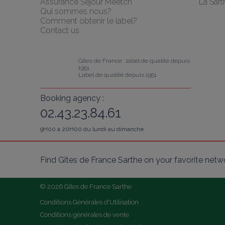
Assurance Séjour Meetch
La Sart
Qui sommes nous?
Comment obtenir le label?
Contact us
Gîtes de France : label de qualité depuis 
1951
Label de qualité depuis 1951
Booking agency :
02.43.23.84.61
9H00 à 20H00 du lundi au dimanche
Find Gîtes de France Sarthe on your favorite netw
© 2026 Gîtes de France Sarthe
Conditions Générales d'Utilisation
Conditions générales de vente