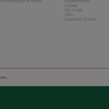
he authentique et nature
Appartements
Chalets
City-break
Gîtes
Chambres d'hôtes
orks