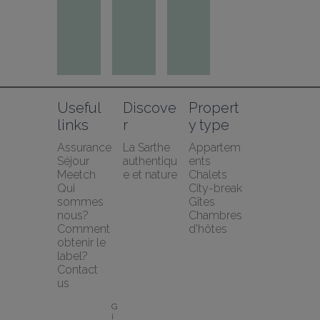
Useful 
Discove
Propert
links
r
y type
Assurance 
La Sarthe 
Appartem
Séjour 
authentiqu
ents
Meetch
e et nature
Chalets
Qui 
City-break
sommes 
Gîtes
nous?
Chambres 
Comment 
d'hôtes
obtenir le 
label?
Contact 
us
G
î