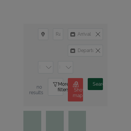
More
0
Search
no 
filters
Show
results
map