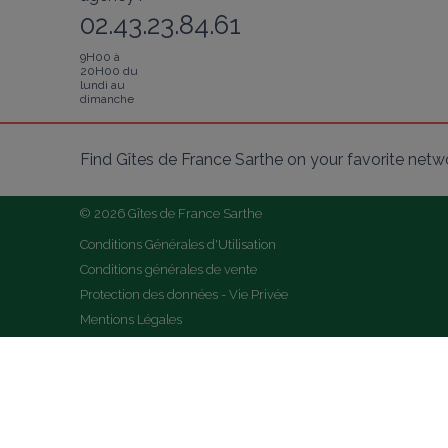
02.43.23.84.61
9H00 à
20H00 du
lundi au
dimanche
Find Gîtes de France Sarthe on your favorite netw
© 2026 Gîtes de France Sarthe
Conditions Générales d'Utilisation
Conditions générales de vente
Protection des données - Vie Privée
Mentions Légales