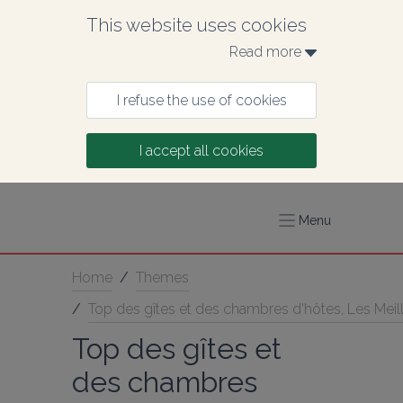
This website uses cookies
Read more 
I refuse the use of cookies
I accept all cookies
Menu
Home
/
Themes
/
Top des gîtes et des chambres d'hôtes, Les Meill
Top des gîtes et 
des chambres 