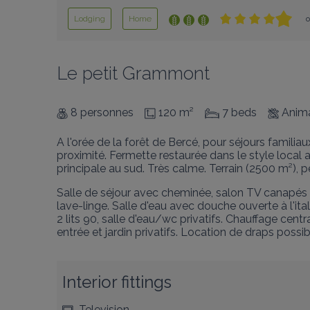
Lodging
Home
Le petit Grammont
8 personnes
120 m²
7 beds
Anima
A l'orée de la forêt de Bercé, pour séjours famili
proximité. Fermette restaurée dans le style local
principale au sud. Très calme. Terrain (2500 m²), 
Salle de séjour avec cheminée, salon TV canapés e
lave-linge. Salle d'eau avec douche ouverte à l'ita
2 lits 90, salle d'eau/wc privatifs. Chauffage cent
entrée et jardin privatifs. Location de draps possi
Interior fittings
Television