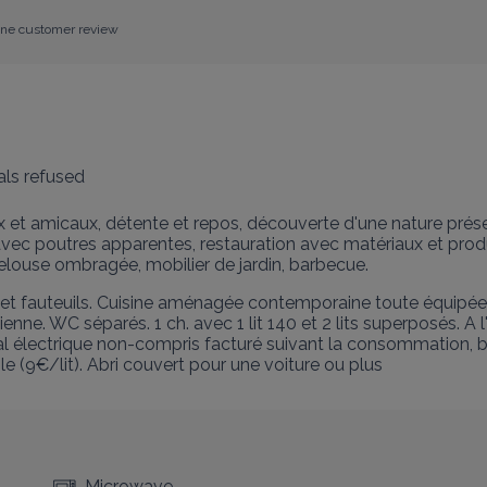
one customer review
ls refused
aux et amicaux, détente et repos, découverte d'une nature pré
 avec poutres apparentes, restauration avec matériaux et prod
pelouse ombragée, mobilier de jardin, barbecue.
t fauteuils. Cuisine aménagée contemporaine toute équipée, gr
lienne. WC séparés. 1 ch. avec 1 lit 140 et 2 lits superposés. A
ral électrique non-compris facturé suivant la consommation, boi
ble (9€/lit). Abri couvert pour une voiture ou plus
Microwave