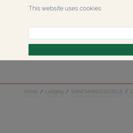
This website uses cookies
Home
/
Lodging
/
SAINT MARS D'OUTILLE
/
L