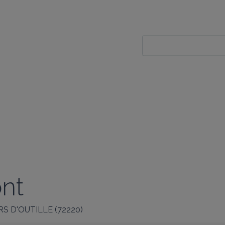
nt
RS D'OUTILLE
(
72220
)