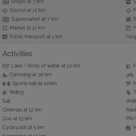
Shops
at 7 km
S
Doctor
at 12 km
Supermarket
at 7 km
R
Market
at 12 km
F
Public transport
at 1 km
Hosp
Activities
Lake / Body of water
at 10 km
F
Canoeing
at 30 km
Sports hall
at 10 km
M
Riding
T
Sail
Walk
Cinemas
at 12 km
Naut
Zoo
at 15 km
PR/
Cycle path
at 5 km
M