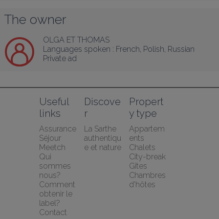
The owner
OLGA ET THOMAS
Languages spoken :
French
, 
Polish
, 
Russian
Private ad
Useful 
Discove
Propert
links
r
y type
Assurance 
La Sarthe 
Appartem
Séjour 
authentiqu
ents
Meetch
e et nature
Chalets
Qui 
City-break
sommes 
Gîtes
nous?
Chambres 
Comment 
d'hôtes
obtenir le 
label?
Contact 