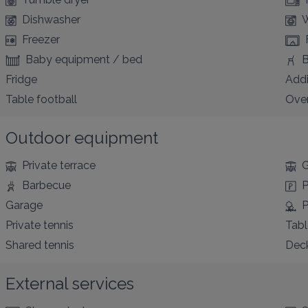
Dishwasher
W
Freezer
Baby equipment / bed
B
Fridge
Addi
Table football
Ove
Outdoor equipment
Private terrace
G
Barbecue
P
Garage
P
Private tennis
Tabl
Shared tennis
Deck
External services