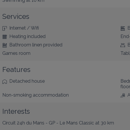
Swimming
at 10 km
Services
Internet / Wifi
B
Heating included
End-
Bathroom linen provided
B
Games room
Tabl
Features
Detached house
Bed
floo
Non-smoking accommodation
A
Interests
Circuit 24h du Mans - GP - Le Mans Classic
at 30 km