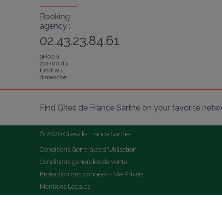
Booking
agency :
02.43.23.84.61
9H00 à
20H00 du
lundi au
dimanche
Find Gîtes de France Sarthe on your favorite netw
© 2026 Gîtes de France Sarthe
Conditions Générales d'Utilisation
Conditions générales de vente
Protection des données - Vie Privée
Mentions Légales