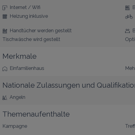
Internet / Wifi
B
Heizung inklusive
Handtücher werden gestellt
B
Tischwäsche wird gestellt
Opti
Merkmale
Einfamilienhaus
Mehr
Nationale Zulassungen und Qualifikati
Angeln
Themenaufenthalte
Kampagne
Tref