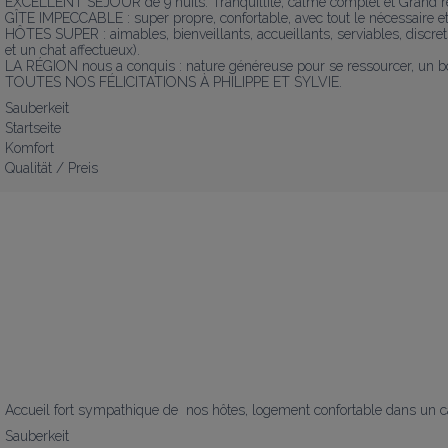
EXCELLENT SÉJOUR de 9 nuits. Tranquillité, calme complet et Grand repo
GÎTE IMPECCABLE : super propre, confortable, avec tout le nécessaire et 
HÔTES SUPER : aimables, bienveillants, accueillants, serviables, discr
et un chat affectueux). 

LA RÉGION nous a conquis : nature généreuse pour se ressourcer, un boc
TOUTES NOS FÉLICITATIONS À PHILIPPE ET SYLVIE.
Sauberkeit
Startseite
Komfort
Qualität / Preis
Accueil fort sympathique de  nos hôtes, logement confortable dans un c
Sauberkeit