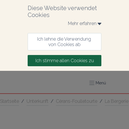
Diese Website verwendet 
Cookies
Mehr erfahren 
Ich lehne die Verwendung 
von Cookies ab
Ich stimme allen Cookies zu
Menü
Startseite
/
Unterkunft
/
Cérans-Foulletourte
/
La Bergerie