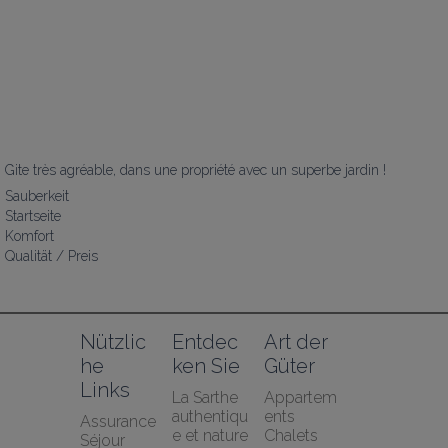
Gite très agréable, dans une propriété avec un superbe jardin !
Sauberkeit
Startseite
Komfort
Qualität / Preis
Nützlic
Entdec
Art der 
he 
ken Sie
Güter
Links
La Sarthe 
Appartem
authentiqu
ents
Assurance 
e et nature
Chalets
Séjour 