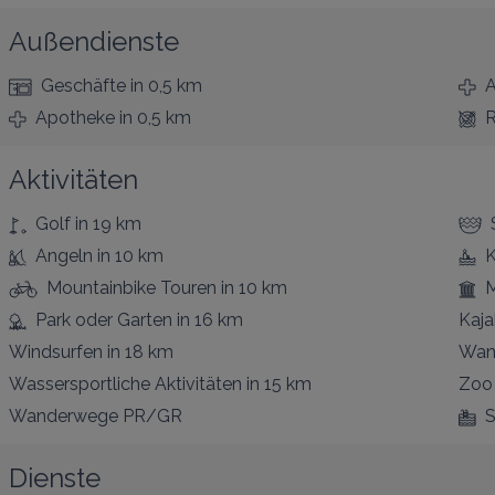
Außendienste
Geschäfte
in 0,5 km
A
Apotheke
in 0,5 km
R
Aktivitäten
Golf
in 19 km
Angeln
in 10 km
Mountainbike Touren
in 10 km
Park oder Garten
in 16 km
Kaja
Windsurfen
in 18 km
Wan
Wassersportliche Aktivitäten
in 15 km
Zoo
Wanderwege PR/GR
S
Dienste