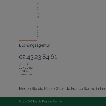
é 
d
e
p
u
i
s 
1
9
5
1
Buchungsagentur
:
02.43.23.84.61
9H00 à
20H00 du
lundi au
dimanche
Finden Sie die Marke Gîtes de France Sarthe in I
© 2026 Gîtes de France Sarthe