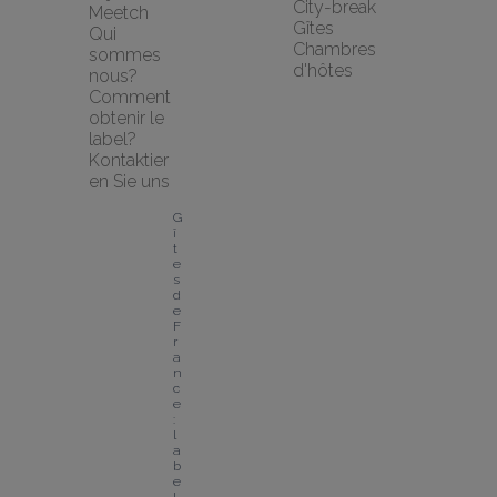
City-break
Meetch
Gîtes
Qui 
Chambres 
sommes 
d'hôtes
nous?
Comment 
obtenir le 
label?
Kontaktier
en Sie uns
G
î
t
e
s 
d
e 
F
r
a
n
c
e 
: 
l
a
b
e
l 