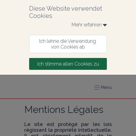
Diese Website verwendet 
Cookies
Mehr erfahren 
Ich lehne die Verwendung 
von Cookies ab
Ich stimme allen Cookies zu
Menü
Mentions Légales
Le site est protégé par les lois 
régissant la propriété intellectuelle. 
Il est strictement interdit de le 