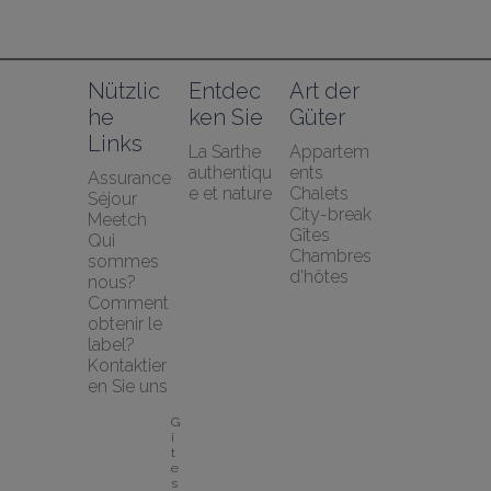
Nützlic
Entdec
Art der 
he 
ken Sie
Güter
Links
La Sarthe 
Appartem
authentiqu
ents
Assurance 
e et nature
Chalets
Séjour 
City-break
Meetch
Gîtes
Qui 
Chambres 
sommes 
d'hôtes
nous?
Comment 
obtenir le 
label?
Kontaktier
en Sie uns
G
î
t
e
s 