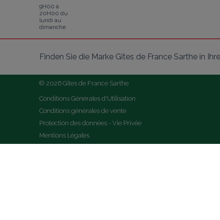
9H00 à
20H00 du
lundi au
dimanche
Finden Sie die Marke Gîtes de France Sarthe in I
© 2026 Gîtes de France Sarthe
Conditions Générales d'Utilisation
Conditions générales de vente
Protection des données - Vie Privée
Mentions Légales