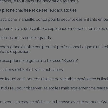
itness, le tout dans une décoration asiatique.

a piscine chauffée et de ses jeux aquatiques.

à accroche manuelle, conçu pour la sécurité des enfants en bas
 pourrez vivre une véritable expérience cinéma en famille ou e
en les petits que les grands...

re choix grâce à notre équipement professionnel digne d'un véri
tre disposition.

xceptionnelle grâce à la terrasse "Braséro".

soirées d'été et d'hiver inoubliables.

 lequel vous pourrez réaliser de véritable expérience culinair
u coin du feu pour observer les étoiles mais également de réal
ouverez un espace dédié sur la terrasse avec le barbecue Web