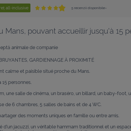
reț all-inclusive
5 recenzii disponibile~
 Mans, pouvant accueillir jusqu'à 15 p
eptă animale de companie
 BRUYANTES, GARDIENNAGE À PROXIMITÉ

nt calme et paisible situé proche du Mans.

à 15 personnes.

 une salle de cinéma, un braséro, un billard, un baby-foot, un
se de 6 chambres, 5 salles de bains et de 4 WC.

rtager des moments uniques en famille ou entre amis.

pé d'un jacuzzi, un véritable hammam traditionnel et un espac