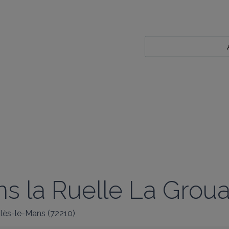
ans la Ruelle La Grou
-lès-le-Mans
(
72210
)