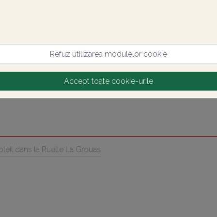
Refuz utilizarea modulelor cookie
Accept toate cookie-urile
oleil dans la Ruelle La Grouas