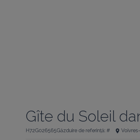
Gîte du Soleil d
H72G026565Găzduire de referință: #
Voivres