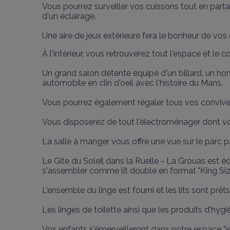
Vous pourrez surveiller vos cuissons tout en parta
d'un éclairage.

Une aire de jeux extérieure fera le bonheur de vos 
À l'intérieur, vous retrouverez tout l'espace et le c
Un grand salon détente équipé d'un billard, un h
automobile en clin d'oeil avec l'histoire du Mans.

Vous pourrez également régaler tous vos convives 
Vous disposerez de tout l'électroménager dont vo
La salle à manger vous offre une vue sur le parc p
Le Gîte du Soleil dans la Ruelle - La Grouas est é
s'assembler comme lit double en format "King Size
L'ensemble du linge est fourni et les lits sont prêts 
Les linges de toilette ainsi que les produits d'hygi
Vos enfants s'émerveilleront dans notre espace "jeu