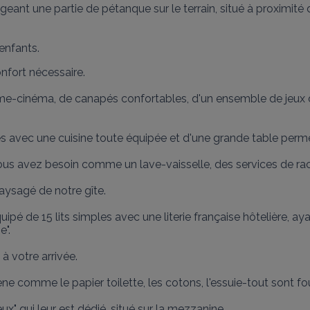
geant une partie de pétanque sur le terrain, situé à proximité
enfants.
onfort nécessaire.

ome-cinéma, de canapés confortables, d'un ensemble de jeux d
avec une cuisine toute équipée et d'une grande table permett
us avez besoin comme un lave-vaisselle, des services de racl
aysagé de notre gîte.

quipé de 15 lits simples avec une literie française hôtelière,
".

à votre arrivée.

ène comme le papier toilette, les cotons, l'essuie-tout sont four
x" qui leur est dédié, situé sur la mezzanine.
