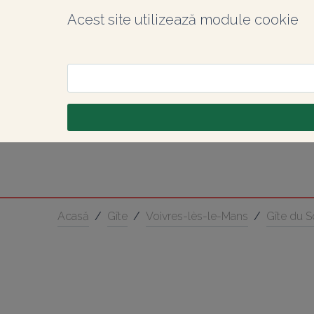
Acest site utilizează module cookie
Acasă
/
Gîte
/
Voivres-lès-le-Mans
/
Gîte du S