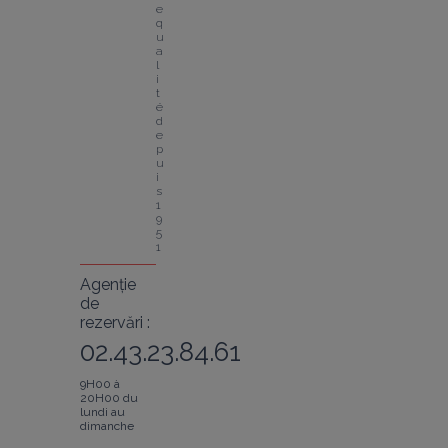
e 
q
u
a
l
i
t
é 
d
e
p
u
i
s 
1
9
5
1
Agenție
de
rezervări :
02.43.23.84.61
9H00 à
20H00 du
lundi au
dimanche