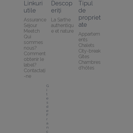
Linkuri 
Descop
Tipul 
utile
eriți
de 
propriet
Assurance 
La Sarthe 
ate
Séjour 
authentiqu
Meetch
e et nature
Appartem
Qui 
ents
sommes 
Chalets
nous?
City-break
Comment 
Gîtes
obtenir le 
Chambres 
label?
d'hôtes
Contactați
-ne
G
î
t
e
s 
d
e 
F
r
a
n
c