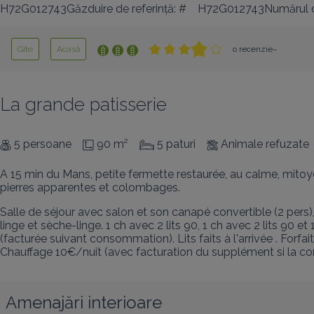
H72G012743Găzduire de referință: #
H72G012743Numărul de
Gîte
Acasă
o recenzie~
La grande patisserie
5 persoane
90 m²
5 paturi
Animale refuzate
A 15 min du Mans, petite fermette restaurée, au calme, mitoye
pierres apparentes et colombages.
Salle de séjour avec salon et son canapé convertible (2 pers)
linge et sèche-linge. 1 ch avec 2 lits 90, 1 ch avec 2 lits 90 e
(facturée suivant consommation). Lits faits à l'arrivée . Forfa
Chauffage 10€/nuit (avec facturation du supplément si la 
Amenajări interioare