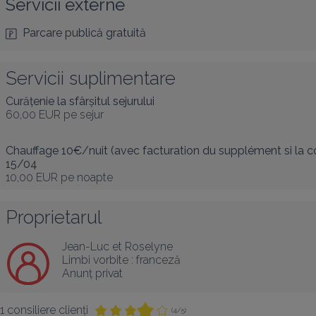
Servicii externe
Parcare publică gratuită
Servicii suplimentare
Curățenie la sfârșitul sejurului
60,00 EUR
pe sejur
Chauffage 10€/nuit (avec facturation du supplément si la
15/04
10,00 EUR
pe noapte
Proprietarul
Jean-Luc et Roselyne
Limbi vorbite :
franceză
Anunț privat
1 consiliere clienți
(4/5)