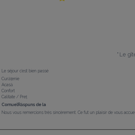
"
Le gît
Le séjour c’est bien passé
Curățenie
Acasă
Confort
Calitate / Preț
CornuelRăspuns de la
Nous vous remercions très sincèrement. Ce fut un plaisir de vous accueil