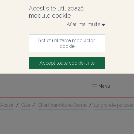
Acest site utilizează 
module cookie
Aflați mai multe 
Refuz utilizarea modulelor 
cookie
Accept toate cookie-urile
Meniu
Acasă
/
Gîte
/
Chaufour-Notre-Dame
/
La grande patisser