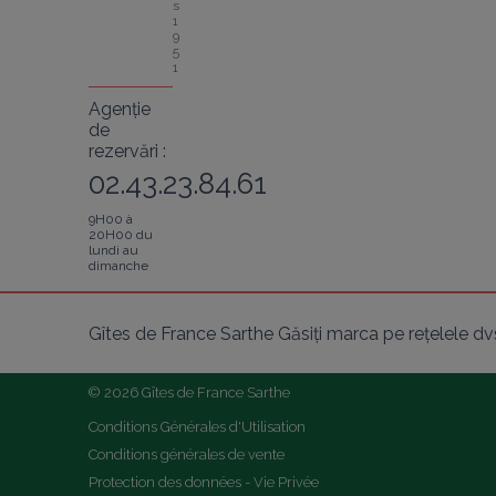
s 
1
9
5
1
Agenție
de
rezervări :
02.43.23.84.61
9H00 à
20H00 du
lundi au
dimanche
Gîtes de France Sarthe Găsiți marca pe rețelele dv
© 2026 Gîtes de France Sarthe
Conditions Générales d'Utilisation
Conditions générales de vente
Protection des données - Vie Privée