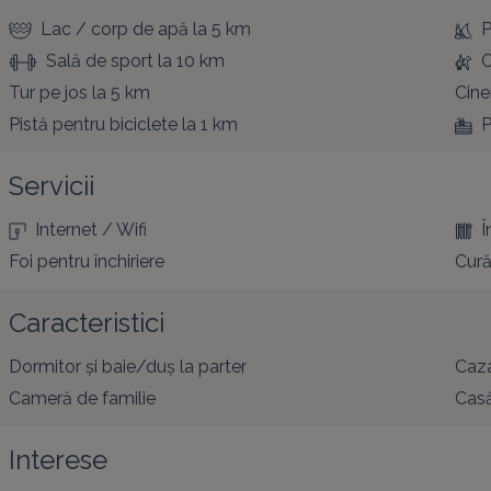
Lac / corp de apă
la 5 km
P
Sală de sport
la 10 km
C
Tur pe jos
la 5 km
Cin
Pistă pentru biciclete
la 1 km
P
Servicii
Internet / Wifi
Î
Foi pentru închiriere
Cură
Caracteristici
Dormitor și baie/duș la parter
Caza
Cameră de familie
Cas
Interese