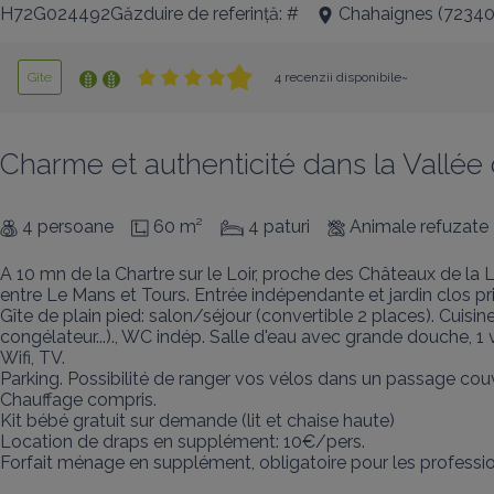
H72G024492Găzduire de referință: #
Chahaignes
(
7234
Gîte
4 recenzii disponibile~
Charme et authenticité dans la Vallée 
4 persoane
60 m²
4 paturi
Animale refuzate
A 10 mn de la Chartre sur le Loir, proche des Châteaux de la L
entre Le Mans et Tours. Entrée indépendante et jardin clos priv
Gîte de plain pied: salon/séjour (convertible 2 places). Cuis
congélateur...)., WC indép. Salle d'eau avec grande douche, 1 v
Wifi, TV.

Parking. Possibilité de ranger vos vélos dans un passage couv
Chauffage compris.

Kit bébé gratuit sur demande (lit et chaise haute)

Location de draps en supplément: 10€/pers.

Forfait ménage en supplément, obligatoire pour les professio