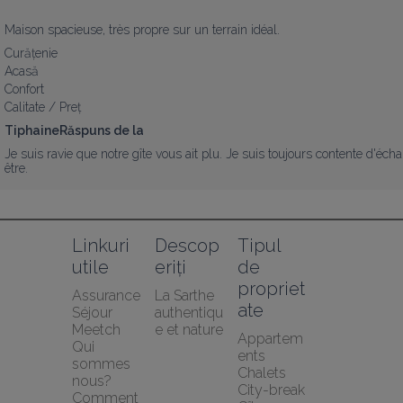
Maison spacieuse, très propre sur un terrain idéal.
Curățenie
Acasă
Confort
Calitate / Preț
TiphaineRăspuns de la
Je suis ravie que notre gîte vous ait plu. Je suis toujours contente d'
être.
Linkuri 
Descop
Tipul 
utile
eriți
de 
propriet
Assurance 
La Sarthe 
ate
Séjour 
authentiqu
Meetch
e et nature
Appartem
Qui 
ents
sommes 
Chalets
nous?
City-break
Comment 