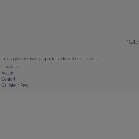
"
Git
Très agréable avec propriétaire discret et à l'écoute.
Curățenie
Acasă
Confort
Calitate / Preț