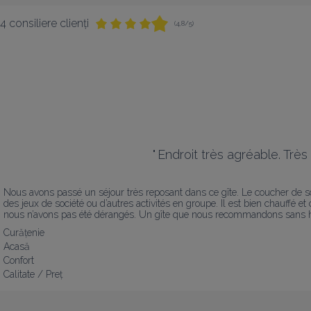
4 consiliere clienți
(4,8/5)
"
Endroit très agréable. Très
Nous avons passé un séjour très reposant dans ce gîte. Le coucher de sole
des jeux de société ou d’autres activités en groupe. Il est bien chauffé et
nous n’avons pas été dérangés. Un gîte que nous recommandons sans hés
Curățenie
Acasă
Confort
Calitate / Preț