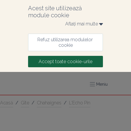
Acest site utilizează 
module cookie
Aflați mai multe 
Refuz utilizarea modulelor 
cookie
Accept toate cookie-urile
Meniu
Acasă
/
Gîte
/
Chahaignes
/
L'Echo Pin