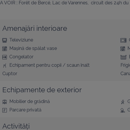
A VOIR : Forêt de Bercé, Lac de Varennes,  circuit des 24h du
Amenajări interioare
Televiziune
Mașină de spălat vase
M
Congelator
Echipament pentru copii / scaun înalt
Frig
Cuptor
Cana
Echipamente de exterior
Mobilier de grădină
G
Parcare privată
G
Activități