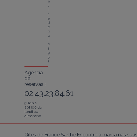
a
l
i
t
é 
d
e
p
u
i
s 
1
9
5
1
Agência
de
reservas :
02.43.23.84.61
9H00 à
20H00 du
lundi au
dimanche
Gîtes de France Sarthe Encontre a marca nas suas