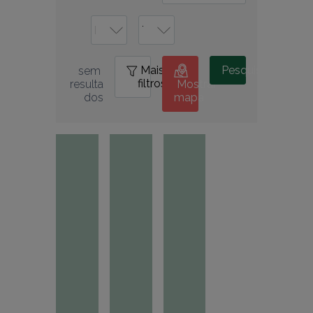
Mais
1
Pesquisar
sem 
filtros
resulta
Mostrar
dos
mapa