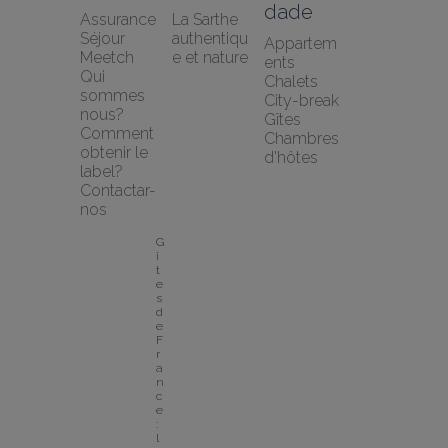
dade
Assurance 
La Sarthe 
Séjour 
authentiqu
Appartem
Meetch
e et nature
ents
Qui 
Chalets
sommes 
City-break
nous?
Gîtes
Comment 
Chambres 
obtenir le 
d'hôtes
label?
Contactar-
nos
G
î
t
e
s 
d
e 
F
r
a
n
c
e 
: 
l