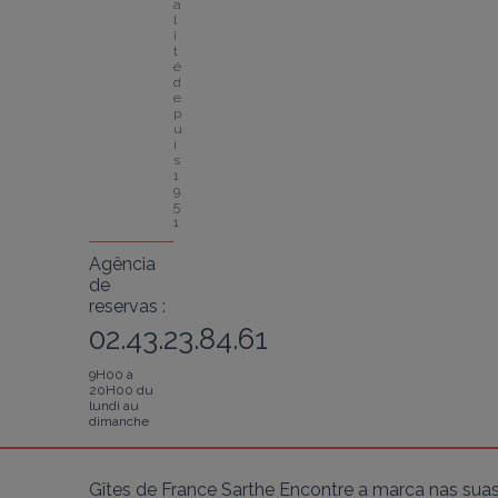
a
l
i
t
é 
d
e
p
u
i
s 
1
9
5
1
Agência
de
reservas :
02.43.23.84.61
9H00 à
20H00 du
lundi au
dimanche
Gîtes de France Sarthe Encontre a marca nas suas