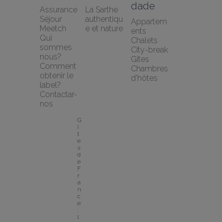
dade
Assurance 
La Sarthe 
Séjour 
authentiqu
Appartem
Meetch
e et nature
ents
Qui 
Chalets
sommes 
City-break
nous?
Gîtes
Comment 
Chambres 
obtenir le 
d'hôtes
label?
Contactar-
nos
G
î
t
e
s 
d
e 
F
r
a
n
c
e 
: 
l