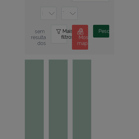
Mais
0
Pesquisar
sem 
filtros
resulta
Mostrar
dos
mapa