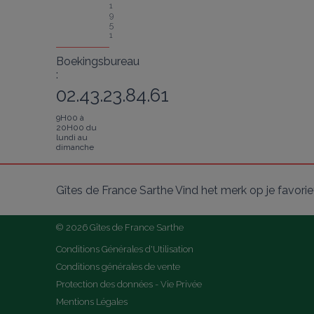
1
9
5
1
Boekingsbureau
:
02.43.23.84.61
9H00 à
20H00 du
lundi au
dimanche
Gîtes de France Sarthe Vind het merk op je favori
© 2026 Gîtes de France Sarthe
Conditions Générales d'Utilisation
Conditions générales de vente
Protection des données - Vie Privée
Mentions Légales