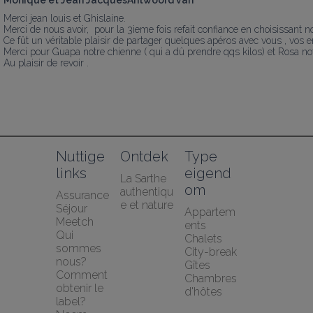
Monique et Jean JacquesAntwoord van
Merci jean louis et Ghislaine.

Merci de nous avoir,  pour la 3ieme fois refait confiance en choisissant n
Ce fût un véritable plaisir de partager quelques apéros avec vous , vos enf
Merci pour Guapa notre chienne ( qui a dû prendre qqs kilos) et Rosa notre
Au plaisir de revoir .
Nuttige 
Ontdek
Type 
links
eigend
La Sarthe 
om
authentiqu
Assurance 
e et nature
Séjour 
Appartem
Meetch
ents
Qui 
Chalets
sommes 
City-break
nous?
Gîtes
Comment 
Chambres 
obtenir le 
d'hôtes
label?