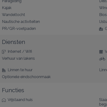
Paragliding
Delt
Kajak
Win
Wandeltocht
Bio
Nautische activiteiten
IJsb
PR/GR-voetpaden
G
Diensten
Internet / Wifi
V
Verhuur van lakens
Linnen te huur
Linn
Optionele eindschoonmaak
Functies
Vrijstaand huis
Sla
beg