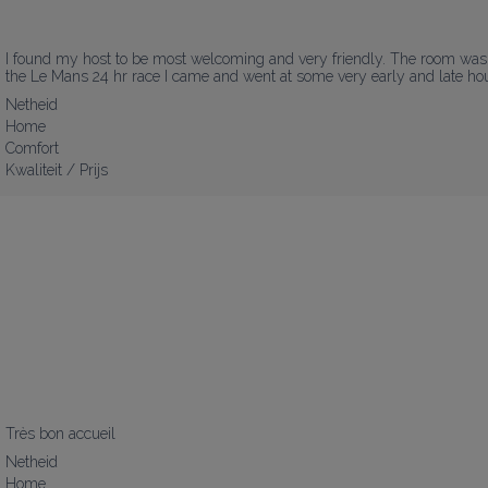
I found my host to be most welcoming and very friendly. The room was qu
the Le Mans 24 hr race I came and went at some very early and late ho
Netheid
Home
Comfort
Kwaliteit / Prijs
Très bon accueil
Netheid
Home