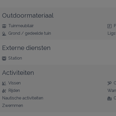
Outdoormateriaal
Tuinmeubilair
P
Grond / gedeelde tuin
Ligs
Externe diensten
Station
Activiteiten
Vissen
G
Rijden
Wan
Nautische activiteiten
G
Zwemmen