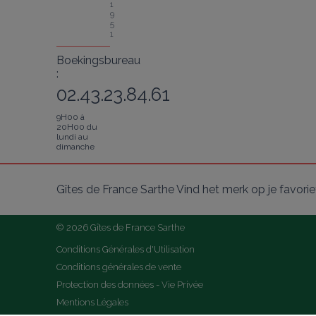
1
9
5
1
Boekingsbureau
:
02.43.23.84.61
9H00 à
20H00 du
lundi au
dimanche
Gîtes de France Sarthe Vind het merk op je favori
© 2026 Gîtes de France Sarthe
Conditions Générales d'Utilisation
Conditions générales de vente
Protection des données - Vie Privée
Mentions Légales