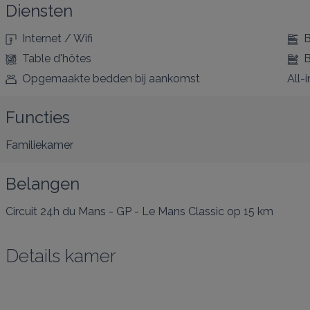
Diensten
Internet / Wifi
B
Table d'hôtes
B
Opgemaakte bedden bij aankomst
All-i
Functies
Familiekamer
Belangen
Circuit 24h du Mans - GP - Le Mans Classic
op 15 km
Details kamer