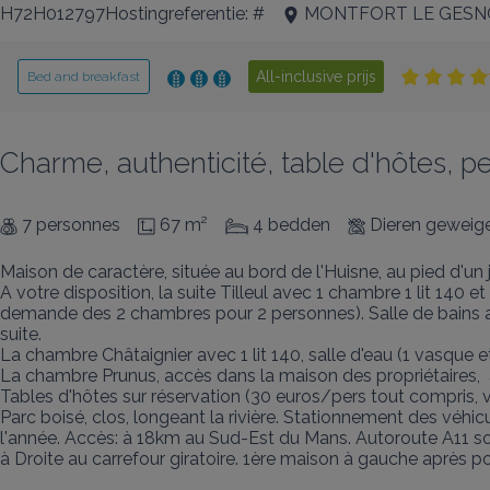
H72H012797Hostingreferentie: #
MONTFORT LE GESN
All-inclusive prijs
Bed and breakfast
Charme, authenticité, table d'hôtes, peti
7 personnes
67 m²
4 bedden
Dieren geweig
Maison de caractère, située au bord de l'Huisne, au pied d'un jo
A votre disposition, la suite Tilleul avec 1 chambre 1 lit 140 
demande des 2 chambres pour 2 personnes). Salle de bains a
suite.

La chambre Châtaignier avec 1 lit 140, salle d'eau (1 vasque 
La chambre Prunus, accès dans la maison des propriétaires,  a
Tables d'hôtes sur réservation (30 euros/pers tout compris, vi
Parc boisé, clos, longeant la rivière. Stationnement des véhic
l'année. Accès: à 18km au Sud-Est du Mans. Autoroute A11 sor
à Droite au carrefour giratoire. 1ère maison à gauche après p