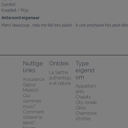
Comfort
Kwaliteit / Prijs
Antwoord eigenaar
Merci beaucoup , cela me fait très plaisir . A une prochaine fois peut-être
Nuttige 
Ontdek
Type 
links
eigend
La Sarthe 
om
authentiqu
Assurance 
e et nature
Séjour 
Appartem
Meetch
ents
Qui 
Chalets
sommes 
City-break
nous?
Gîtes
Comment 
Chambres 
obtenir le 
d'hôtes
label?