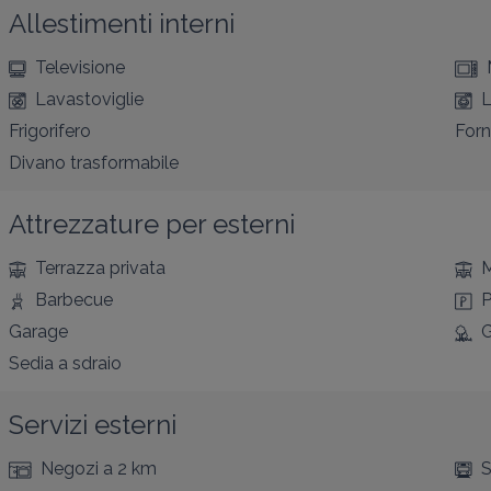
Allestimenti interni
Televisione
Lavastoviglie
L
Frigorifero
For
Divano trasformabile
Attrezzature per esterni
Terrazza privata
M
Barbecue
P
Garage
G
Sedia a sdraio
Servizi esterni
Negozi
a 2 km
S