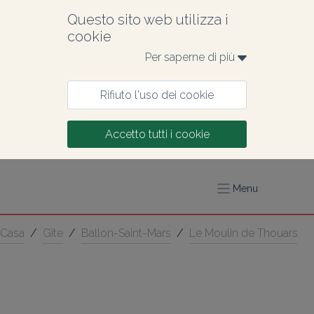
Questo sito web utilizza i 
cookie
Per saperne di più 
Rifiuto l'uso dei cookie
Accetto tutti i cookie
Menu
Casa
/
Gîte
/
Ballon-Saint-Mars
/
Le Moulin de Thouars