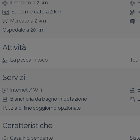
Il medico
a 2 km
F
Supermercato
a 2 km
R
Mercato
a 2 km
T
Ospedale
a 20 km
Attività
La pesca
in loco
Tour
Servizi
Internet / Wifi
B
Biancheria da bagno in dotazione
L
Pulizia di fine soggiorno opzionale
Caratteristiche
Casa indipendente
Sist