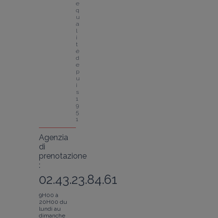
e 
q
u
a
l
i
t
é 
d
e
p
u
i
s 
1
9
5
1
Agenzia
di
prenotazione
:
02.43.23.84.61
9H00 à
20H00 du
lundi au
dimanche