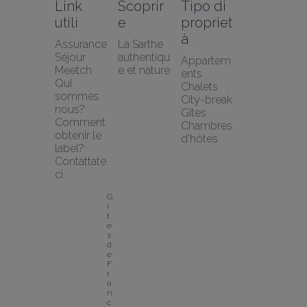
Link 
Scoprir
Tipo di 
utili
e
propriet
à
Assurance 
La Sarthe 
Séjour 
authentiqu
Appartem
Meetch
e et nature
ents
Qui 
Chalets
sommes 
City-break
nous?
Gîtes
Comment 
Chambres 
obtenir le 
d'hôtes
label?
Contattate
ci
G
î
t
e
s 
d
e 
F
r
a
n
c