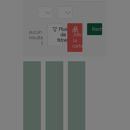
Plus
0
Rechercher
aucun 
de
Afficher
résulta
filtres
la
t
carte