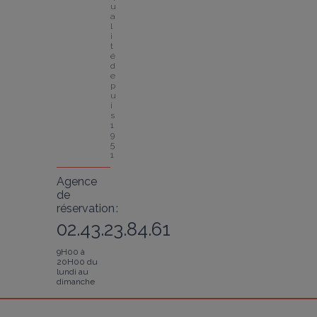
u
a
l
i
t
é 
d
e
p
u
i
s 
1
9
5
1
Agence
de
réservation :
02.43.23.84.61
9H00 à
20H00 du
lundi au
dimanche