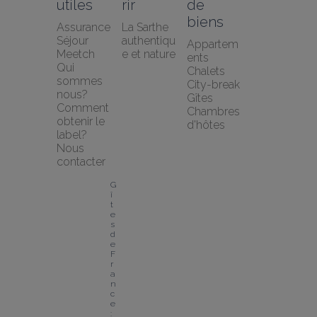
utiles
rir
de 
biens
Assurance 
La Sarthe 
Séjour 
authentiqu
Appartem
Meetch
e et nature
ents
Qui 
Chalets
sommes 
City-break
nous?
Gîtes
Comment 
Chambres 
obtenir le 
d'hôtes
label?
Nous 
contacter
G
î
t
e
s 
d
e 
F
r
a
n
c
e 
: 