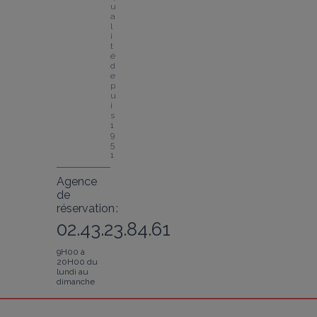
u
a
l
i
t
é 
d
e
p
u
i
s 
1
9
5
1
Agence
de
réservation :
02.43.23.84.61
9H00 à
20H00 du
lundi au
dimanche