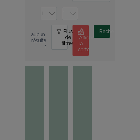
Plus
0
Rechercher
aucun 
de
Afficher
résulta
filtres
la
t
carte