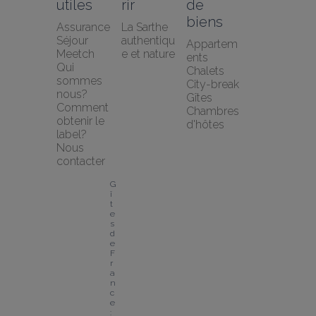
utiles
rir
de 
biens
Assurance 
La Sarthe 
Séjour 
authentiqu
Appartem
Meetch
e et nature
ents
Qui 
Chalets
sommes 
City-break
nous?
Gîtes
Comment 
Chambres 
obtenir le 
d'hôtes
label?
Nous 
contacter
G
î
t
e
s 
d
e 
F
r
a
n
c
e 
: 