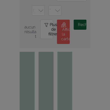
Plus
0
Rechercher
aucun 
de
Afficher
résulta
filtres
la
t
carte