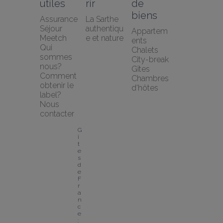
utiles
rir
de 
biens
Assurance 
La Sarthe 
Séjour 
authentiqu
Appartem
Meetch
e et nature
ents
Qui 
Chalets
sommes 
City-break
nous?
Gîtes
Comment 
Chambres 
obtenir le 
d'hôtes
label?
Nous 
contacter
G
î
t
e
s 
d
e 
F
r
a
n
c
e 
: 