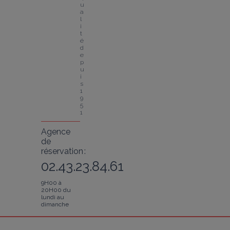
u
a
l
i
t
é 
d
e
p
u
i
s 
1
9
5
1
Agence
de
réservation :
02.43.23.84.61
9H00 à
20H00 du
lundi au
dimanche