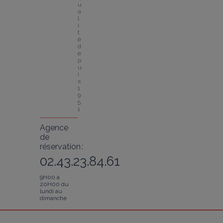
u
a
l
i
t
é 
d
e
p
u
i
s 
1
9
5
1
Agence
de
réservation :
02.43.23.84.61
9H00 à
20H00 du
lundi au
dimanche