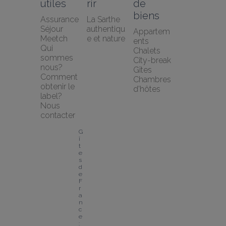
utiles
rir
de 
biens
Assurance 
La Sarthe 
Séjour 
authentiqu
Appartem
Meetch
e et nature
ents
Qui 
Chalets
sommes 
City-break
nous?
Gîtes
Comment 
Chambres 
obtenir le 
d'hôtes
label?
Nous 
contacter
G
î
t
e
s 
d
e 
F
r
a
n
c
e 
: 