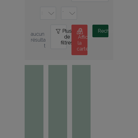
Plus
0
Rechercher
aucun 
de
Afficher
résulta
filtres
la
t
carte