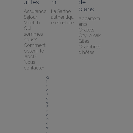
utiles
rir
de 
biens
Assurance 
La Sarthe 
Séjour 
authentiqu
Appartem
Meetch
e et nature
ents
Qui 
Chalets
sommes 
City-break
nous?
Gîtes
Comment 
Chambres 
obtenir le 
d'hôtes
label?
Nous 
contacter
G
î
t
e
s 
d
e 
F
r
a
n
c
e 
: 