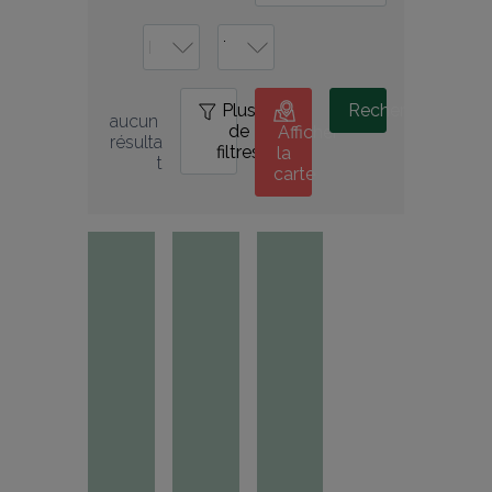
Plus
0
Rechercher
aucun 
de
Afficher
résulta
filtres
la
t
carte