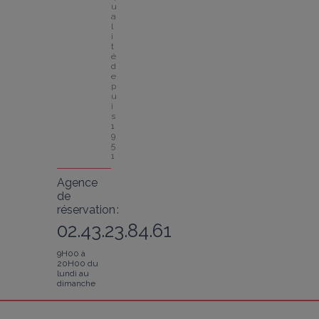
u
a
l
i
t
é 
d
e
p
u
i
s 
1
9
5
1
Agence
de
réservation :
02.43.23.84.61
9H00 à
20H00 du
lundi au
dimanche