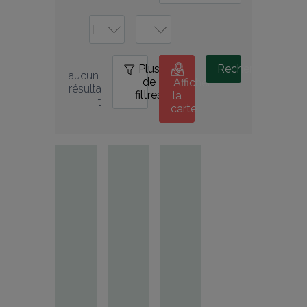
Plus
0
Rechercher
aucun 
de
Afficher
résulta
filtres
la
t
carte