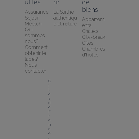
utiles
rir
de 
biens
Assurance 
La Sarthe 
Séjour 
authentiqu
Appartem
Meetch
e et nature
ents
Qui 
Chalets
sommes 
City-break
nous?
Gîtes
Comment 
Chambres 
obtenir le 
d'hôtes
label?
Nous 
contacter
G
î
t
e
s 
d
e 
F
r
a
n
c
e 
: 