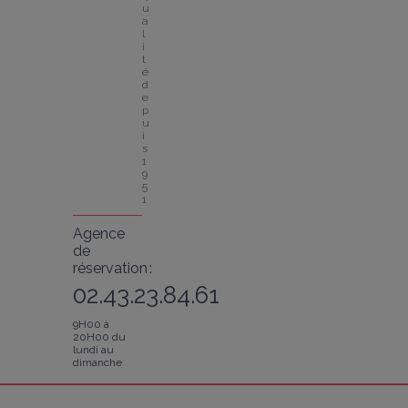
u
a
l
i
t
é 
d
e
p
u
i
s 
1
9
5
1
Agence
de
réservation :
02.43.23.84.61
9H00 à
20H00 du
lundi au
dimanche