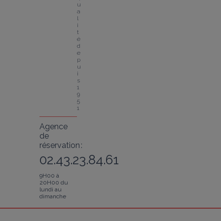
u
a
l
i
t
é 
d
e
p
u
i
s 
1
9
5
1
Agence
de
réservation :
02.43.23.84.61
9H00 à
20H00 du
lundi au
dimanche