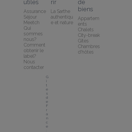
utiles
rir
de 
biens
Assurance 
La Sarthe 
Séjour 
authentiqu
Appartem
Meetch
e et nature
ents
Qui 
Chalets
sommes 
City-break
nous?
Gîtes
Comment 
Chambres 
obtenir le 
d'hôtes
label?
Nous 
contacter
G
î
t
e
s 
d
e 
F
r
a
n
c
e 
: 