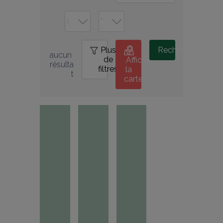
Plus
0
Rechercher
aucun 
de
Afficher
résulta
filtres
la
t
carte