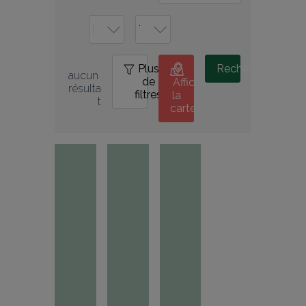
Plus
0
Rechercher
aucun 
de
Afficher
résulta
filtres
la
t
carte