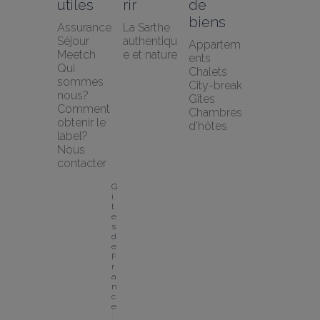
utiles
rir
de 
biens
Assurance 
La Sarthe 
Séjour 
authentiqu
Appartem
Meetch
e et nature
ents
Qui 
Chalets
sommes 
City-break
nous?
Gîtes
Comment 
Chambres 
obtenir le 
d'hôtes
label?
Nous 
contacter
G
î
t
e
s 
d
e 
F
r
a
n
c
e 
: 