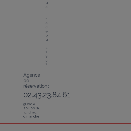
u
a
l
i
t
é 
d
e
p
u
i
s 
1
9
5
1
Agence
de
réservation :
02.43.23.84.61
9H00 à
20H00 du
lundi au
dimanche