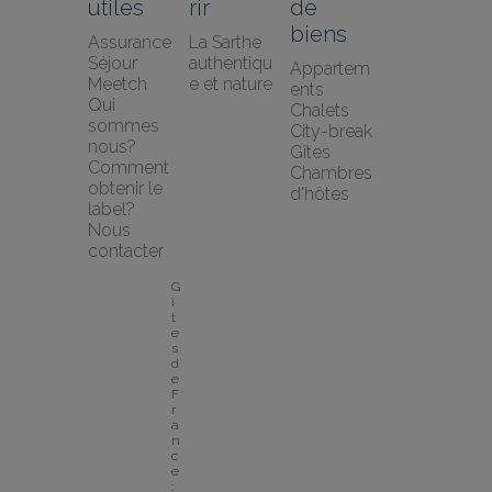
utiles
rir
de 
biens
Assurance 
La Sarthe 
Séjour 
authentiqu
Appartem
Meetch
e et nature
ents
Qui 
Chalets
sommes 
City-break
nous?
Gîtes
Comment 
Chambres 
obtenir le 
d'hôtes
label?
Nous 
contacter
G
î
t
e
s 
d
e 
F
r
a
n
c
e 
: 