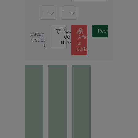
Plus
0
Rechercher
aucun 
de
Afficher
résulta
filtres
la
t
carte