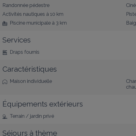
Randonnée pédestre
Cin
Activités nautiques
à 10 km
Pist
Piscine municipale
à 3 km
Bai
Services
Draps fournis
Caractéristiques
Maison individuelle
Cham
cha
Équipements extérieurs
Terrain / jardin privé
Séjours à thème