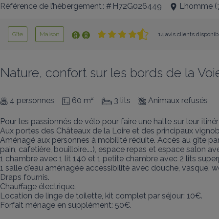
Référence de l’hébergement : # H72G026449
Lhomme
(
Gîte
Maison
14 avis clients disponib
Nature, confort sur les bords de la Voi
4 personnes
60 m²
3 lits
Animaux refusés
Pour les passionnés de vélo pour faire une halte sur leur itin
Aux portes des Châteaux de la Loire et des principaux vignobl
Aménagé aux personnes à mobilité réduite. Accès au gîte par un
pain, cafetière, bouilloire....), espace repas et espace salon 
1 chambre avec 1 lit 140 et 1 petite chambre avec 2 lits supe
1 salle d'eau aménagée accessibilité avec douche, vasque, wc
Draps fournis. 

Chauffage électrique.

Location de linge de toilette, kit complet par séjour: 10€.

Forfait ménage en supplément: 50€.