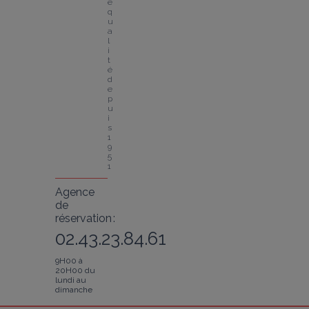
e 
q
u
a
l
i
t
é 
d
e
p
u
i
s 
1
9
5
1
Agence
de
réservation :
02.43.23.84.61
9H00 à
20H00 du
lundi au
dimanche