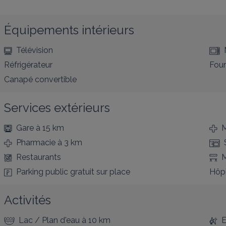
Équipements intérieurs
Télévision
Réfrigérateur
Four
Canapé convertible
Services extérieurs
Gare
à 15 km
M
Pharmacie
à 3 km
Restaurants
M
Parking public gratuit
sur place
Hôpi
Activités
Lac / Plan d'eau
à 10 km
E