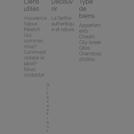
Liens 
Découv
Type 
utiles
rir
de 
biens
Assurance 
La Sarthe 
Séjour 
authentiqu
Appartem
Meetch
e et nature
ents
Qui 
Chalets
sommes 
City-break
nous?
Gîtes
Comment 
Chambres 
obtenir le 
d'hôtes
label?
Nous 
contacter
G
î
t
e
s 
d
e 
F
r
a
n
c