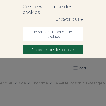
Ce site web utilise des 
cookies
En savoir plus 
Je refuse l’utilisation de 
cookies
J’accepte tous les cookies
Menu
Accueil
/
Gîte
/
Lhomme
/
La Petite Maison du Passage à