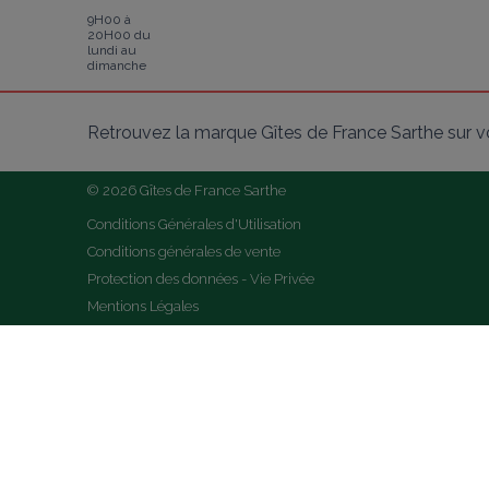
9H00 à
20H00 du
lundi au
dimanche
Retrouvez la marque Gîtes de France Sarthe sur v
© 2026 Gîtes de France Sarthe
Conditions Générales d'Utilisation
Conditions générales de vente
Protection des données - Vie Privée
Mentions Légales