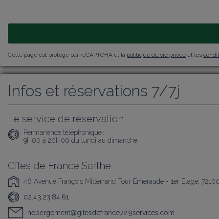
Cette page est protégé par reCAPTCHA et la
politique de vie privée
et les
condit
Infos et réservations 7/7j
Le service de réservation
Permanence téléphonique :
9H00 à 20H00 du lundi au dimanche
Gîtes de France Sarthe
46 Avenue François Mitterrand Tour Emeraude - 1er Etage, 7210
02.43.23.84.61
hebergement@gitesdefrance72.9services.com