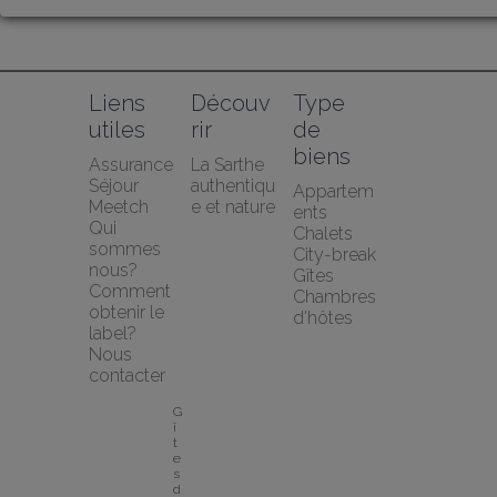
Liens 
Découv
Type 
utiles
rir
de 
biens
Assurance 
La Sarthe 
Séjour 
authentiqu
Appartem
Meetch
e et nature
ents
Qui 
Chalets
sommes 
City-break
nous?
Gîtes
Comment 
Chambres 
obtenir le 
d'hôtes
label?
Nous 
contacter
G
î
t
e
s 
d