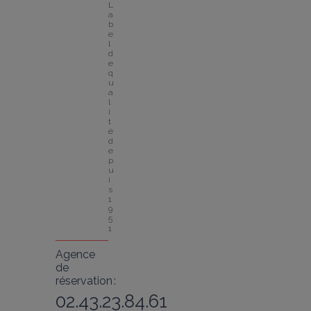
L
a
b
e
l 
d
e 
q
u
a
l
i
t
é 
d
e
p
u
i
s 
1
9
5
1
Agence
de
réservation :
02.43.23.84.61