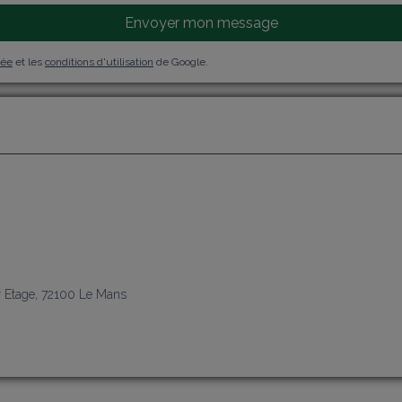
Envoyer mon message
vée
et les
conditions d'utilisation
de Google.
j
r Etage, 72100 Le Mans