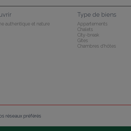
vrir
Type de biens
he authentique et nature
Appartements
Chalets
City-break
Gîtes
Chambres d'hôtes
os réseaux préférés