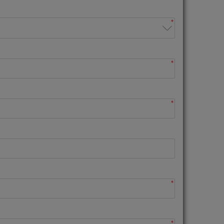
*
*
*
*
*