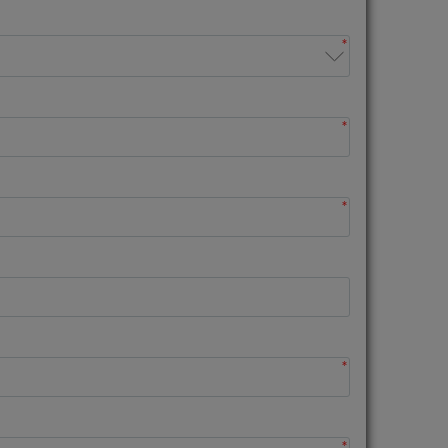
*
*
*
*
*