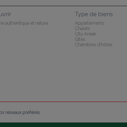
vrir
Type de biens
he authentique et nature
Appartements
Chalets
City-break
Gîtes
Chambres d'hôtes
os réseaux préférés