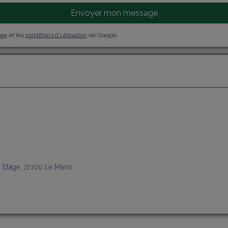
Envoyer mon message
vée
et les
conditions d'utilisation
de Google.
j
r Etage, 72100 Le Mans