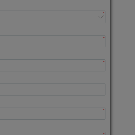
*
*
*
*
*