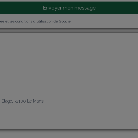
Envoyer mon message
vée
et les
conditions d'utilisation
de Google.
j
r Etage, 72100 Le Mans