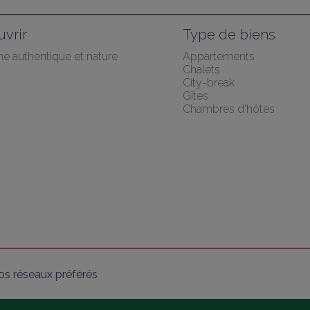
vrir
Type de biens
he authentique et nature
Appartements
Chalets
City-break
Gîtes
Chambres d'hôtes
os réseaux préférés