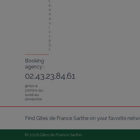
t
é 
d
e
p
u
i
s 
1
9
5
1
Booking
agency :
02.43.23.84.61
9H00 à
20H00 du
lundi au
dimanche
Find Gîtes de France Sarthe on your favorite netw
© 2026 Gîtes de France Sarthe