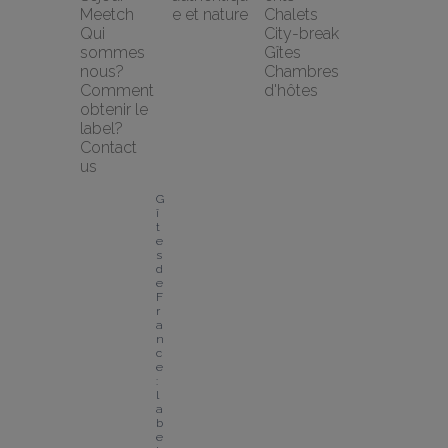
Meetch
e et nature
Chalets
Qui 
City-break
sommes 
Gîtes
nous?
Chambres 
Comment 
d'hôtes
obtenir le 
label?
Contact 
us
G
î
t
e
s 
d
e 
F
r
a
n
c
e 
: 
l
a
b
e