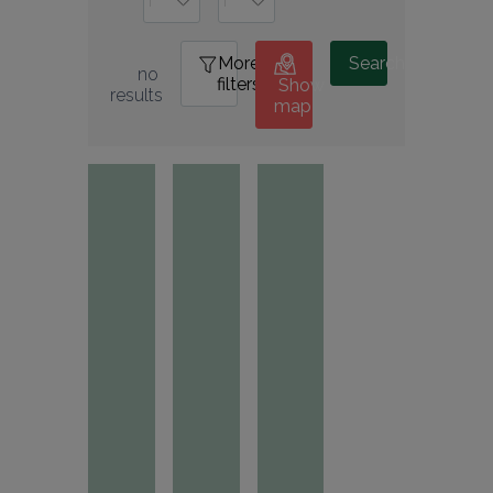
More
0
Search
no 
filters
Show
results
map