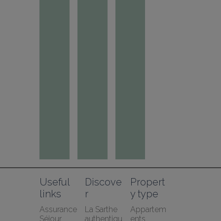
Useful 
Discove
Propert
links
r
y type
Assurance 
La Sarthe 
Appartem
Séjour 
authentiqu
ents