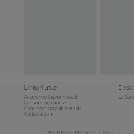
Linkuri utile
Desco
Assurance Séjour Meetch
La Sart
Qui sommes nous?
Comment obtenir le label?
Contactați-ne
Gîtes de France : label de qualité depuis 