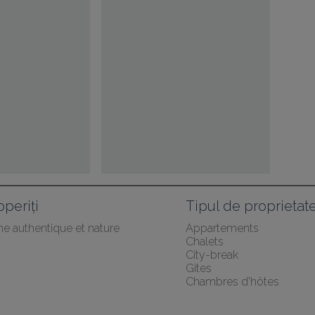
periți
Tipul de proprietat
he authentique et nature
Appartements
Chalets
City-break
Gîtes
Chambres d'hôtes